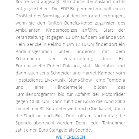
Sonne sind angesagt. Also dürfte der Ausfahrt nichts
entgegenstehen. Die FDP-Bürgermeisterin will einen
Großteil des Samstags auf dem Motorrad verbringen,
wenn sie den fünften Benefiz-Korso zugunsten des
Ambulanten Kinderhospizes anführt. Start der
Veranstaltung ist gegen 11 Uhr auf dem Gelände von
Hein Gericke in Reisholz. Um 12.15 Uhr findet dort ein
Podiumsgespräch unter anderem mit dem
Schirmherrn der Veranstaltung, dem Ex-
Fortunaspieler Robert Palikuca, statt. Mit dabei sind
dann auch Jens Schneider und Harriet Kämper vom
Hospizdienst. Live-Musik, Stunt-Show , eine Tombola
und eine Händlermeile bilden das
Familienprogramm bis zur Abfahrt der Motorräder
gegen 13.30 Uhr. Dann führt der Korso die rund 2000
Teilnehmer 32 Kilometer weit nach Oberkassel, durch
die Stadt bis nach Bilk. Dort soll am Nachmittag die
Spende überreicht werden. Denn jeder Teilnehmer
zahlt einen Euro Startgeld als Spende.
WEITERLESEN