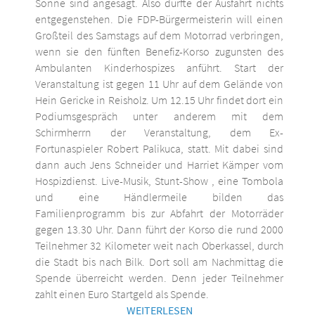
Sonne sind angesagt. Also dürfte der Ausfahrt nichts
entgegenstehen. Die FDP-Bürgermeisterin will einen
Großteil des Samstags auf dem Motorrad verbringen,
wenn sie den fünften Benefiz-Korso zugunsten des
Ambulanten Kinderhospizes anführt. Start der
Veranstaltung ist gegen 11 Uhr auf dem Gelände von
Hein Gericke in Reisholz. Um 12.15 Uhr findet dort ein
Podiumsgespräch unter anderem mit dem
Schirmherrn der Veranstaltung, dem Ex-
Fortunaspieler Robert Palikuca, statt. Mit dabei sind
dann auch Jens Schneider und Harriet Kämper vom
Hospizdienst. Live-Musik, Stunt-Show , eine Tombola
und eine Händlermeile bilden das
Familienprogramm bis zur Abfahrt der Motorräder
gegen 13.30 Uhr. Dann führt der Korso die rund 2000
Teilnehmer 32 Kilometer weit nach Oberkassel, durch
die Stadt bis nach Bilk. Dort soll am Nachmittag die
Spende überreicht werden. Denn jeder Teilnehmer
zahlt einen Euro Startgeld als Spende.
WEITERLESEN