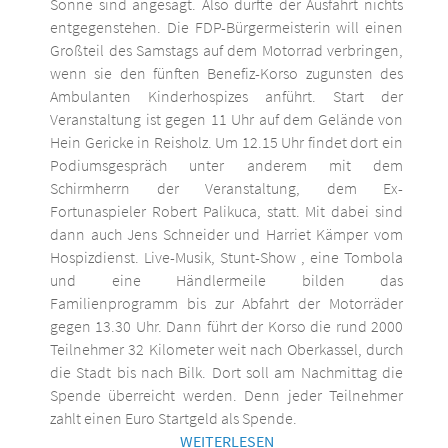
Sonne sind angesagt. Also dürfte der Ausfahrt nichts
entgegenstehen. Die FDP-Bürgermeisterin will einen
Großteil des Samstags auf dem Motorrad verbringen,
wenn sie den fünften Benefiz-Korso zugunsten des
Ambulanten Kinderhospizes anführt. Start der
Veranstaltung ist gegen 11 Uhr auf dem Gelände von
Hein Gericke in Reisholz. Um 12.15 Uhr findet dort ein
Podiumsgespräch unter anderem mit dem
Schirmherrn der Veranstaltung, dem Ex-
Fortunaspieler Robert Palikuca, statt. Mit dabei sind
dann auch Jens Schneider und Harriet Kämper vom
Hospizdienst. Live-Musik, Stunt-Show , eine Tombola
und eine Händlermeile bilden das
Familienprogramm bis zur Abfahrt der Motorräder
gegen 13.30 Uhr. Dann führt der Korso die rund 2000
Teilnehmer 32 Kilometer weit nach Oberkassel, durch
die Stadt bis nach Bilk. Dort soll am Nachmittag die
Spende überreicht werden. Denn jeder Teilnehmer
zahlt einen Euro Startgeld als Spende.
WEITERLESEN