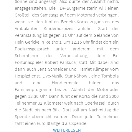
Sonne sind angesagt. Also dürfte der Ausfahrt nichts
entgegenstehen. Die FDP-Bürgermeisterin will einen
Großteil des Samstags auf dem Motorrad verbringen,
wenn sie den fünften Benefiz-Korso zugunsten des
Ambulanten Kinderhospizes anführt. Start der
Veranstaltung ist gegen 11 Uhr auf dem Gelände von
Hein Gericke in Reisholz. Um 12.15 Uhr findet dort ein
Podiumsgespräch unter anderem mit dem
Schirmherrn der Veranstaltung, dem Ex-
Fortunaspieler Robert Palikuca, statt. Mit dabei sind
dann auch Jens Schneider und Harriet Kämper vom
Hospizdienst. Live-Musik, Stunt-Show , eine Tombola
und eine Händlermeile bilden das
Familienprogramm bis zur Abfahrt der Motorräder
gegen 13.30 Uhr. Dann führt der Korso die rund 2000
Teilnehmer 32 Kilometer weit nach Oberkassel, durch
die Stadt bis nach Bilk. Dort soll am Nachmittag die
Spende überreicht werden. Denn jeder Teilnehmer
zahlt einen Euro Startgeld als Spende.
WEITERLESEN