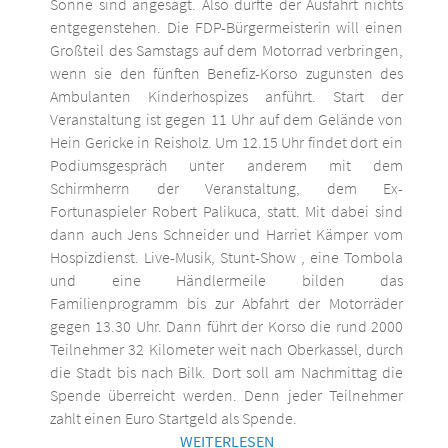
Sonne sind angesagt. Also dürfte der Ausfahrt nichts
entgegenstehen. Die FDP-Bürgermeisterin will einen
Großteil des Samstags auf dem Motorrad verbringen,
wenn sie den fünften Benefiz-Korso zugunsten des
Ambulanten Kinderhospizes anführt. Start der
Veranstaltung ist gegen 11 Uhr auf dem Gelände von
Hein Gericke in Reisholz. Um 12.15 Uhr findet dort ein
Podiumsgespräch unter anderem mit dem
Schirmherrn der Veranstaltung, dem Ex-
Fortunaspieler Robert Palikuca, statt. Mit dabei sind
dann auch Jens Schneider und Harriet Kämper vom
Hospizdienst. Live-Musik, Stunt-Show , eine Tombola
und eine Händlermeile bilden das
Familienprogramm bis zur Abfahrt der Motorräder
gegen 13.30 Uhr. Dann führt der Korso die rund 2000
Teilnehmer 32 Kilometer weit nach Oberkassel, durch
die Stadt bis nach Bilk. Dort soll am Nachmittag die
Spende überreicht werden. Denn jeder Teilnehmer
zahlt einen Euro Startgeld als Spende.
WEITERLESEN