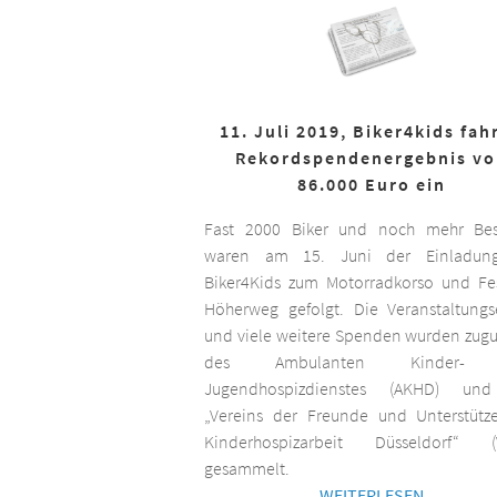
11. Juli 2019, Biker4kids fah
Rekordspendenergebnis v
86.000 Euro ein
Fast 2000 Biker und noch mehr Bes
waren am 15. Juni der Einladun
Biker4Kids zum Motorradkorso und F
Höherweg gefolgt. Die Veranstaltungs
und viele weitere Spenden wurden zug
des Ambulanten Kinder-
Jugendhospizdienstes (AKHD) un
„Vereins der Freunde und Unterstütz
Kinderhospizarbeit Düsseldorf“ (
gesammelt.
WEITERLESEN