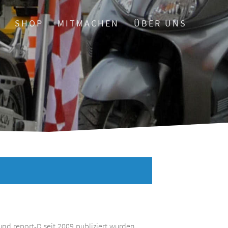
O
SHOP
MITMACHEN
ÜBER UNS
und report-D seit 2009 publiziert wurden.