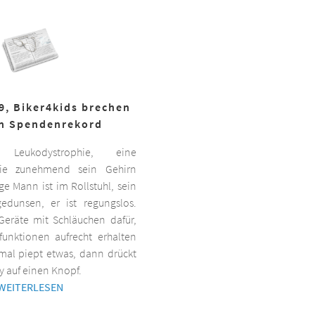
19, Biker4kids brechen
n Spendenrekord
Leukodystrophie, eine
 die zunehmend sein Gehirn
nge Mann ist im Rollstuhl, sein
gedunsen, er ist regungslos.
Geräte mit Schläuchen dafür,
lfunktionen aufrecht erhalten
al piept etwas, dann drückt
y auf einen Knopf.
WEITERLESEN