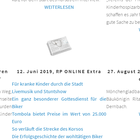
WEITERLESEN
Kinderhospizar
schaffen es Jahr 
gute Sache zu be
hren
12. Juni 2019, RP ONLINE Extra
27. August 
f
Für kranke Kinder durch die Stadt
n Weg,
Livemusik und Stuntshow
Mönchengladbac
nseite
Ein ganz besonderer Gottesdienst für die
Bäukönigin Rit
wurden
Biker
Dernbach.
inder
Tombola bietet Preise im Wert von 25.000
Euro
So verläuft die Strecke des Korsos
Die Erfolgsgeschichte der wohltätigen Biker