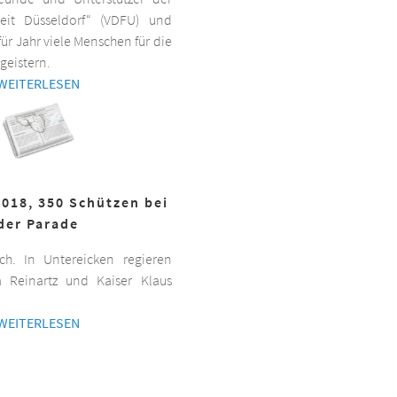
beit Düsseldorf“ (VDFU) und
für Jahr viele Menschen für die
geistern.
WEITERLESEN
2018, 350 Schützen bei
der Parade
h. In Untereicken regieren
a Reinartz und Kaiser Klaus
WEITERLESEN