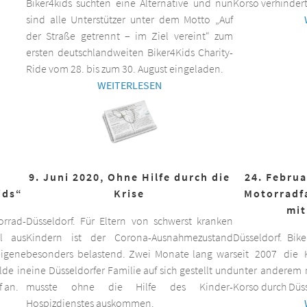
Biker4kids suchten eine Alternative und nun
Korso verhindert
sind alle Unterstützer unter dem Motto „Auf
der Straße getrennt – im Ziel vereint“ zum
ersten deutschlandweiten Biker4Kids Charity-
Ride vom 28. bis zum 30. August eingeladen.
WEITERLESEN
9. Juni 2020, Ohne Hilfe durch die
24. Februa
ids“
Krise
Motorradf
mit
orrad-
Düsseldorf. Für Eltern von schwerst kranken
ll aus
Kindern ist der Corona-Ausnahmezustand
Düsseldorf. Bik
eigene
besonders belastend. Zwei Monate lang war
seit 2007 die K
lde in
eine Düsseldorfer Familie auf sich gestellt und
unter anderem m
f an.
musste ohne die Hilfe des Kinder-
Korso durch Düss
Hospizdienstes auskommen.