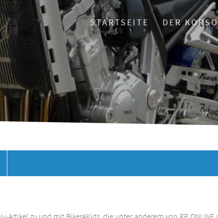
STARTSEITE
DER KORS
chiv-Artikel zu und mit Biker4Kids, die unter anderem von RP ONLINE 