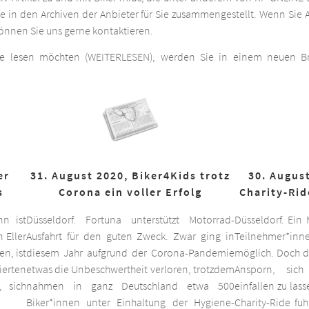
he in den Archiven der Anbieter für Sie zusammengestellt. Wenn Sie A
 können Sie uns gerne kontaktieren.
ge lesen möchten (WEITERLESEN), werden Sie in einem neuen Bro
er
31. August 2020, Biker4Kids trotz
30. August
s
Corona ein voller Erfolg
Charity-Rid
nn ist
Düsseldorf. Fortuna unterstützt Motorrad-
Düsseldorf. Ein
 Eller
Ausfahrt für den guten Zweck. Zwar ging in
Teilnehmer*inne
n, ist
diesem Jahr aufgrund der Corona-Pandemie
möglich. Doch d
ierten
etwas die Unbeschwertheit verloren, trotzdem
Ansporn, sich
 sich
nahmen in ganz Deutschland etwa 500
einfallen zu las
Biker*innen unter Einhaltung der Hygiene-
Charity-Ride fu