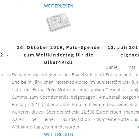
WEITERLESEN
26. Oktober 2019, Polo-Spende
13. Juli 20
2. -
zum Weltkindertag für die
eigene
Biker4Kids
Daniel hat 
n für
Da waren die Mitglieder der Biker4Kids platt:
Erbkrankheit,
Erst beim jährlichen Motorrad-Korso im Juni
zerstört. Der ju
hatte die Firma Polo Motorrad eine größere
Gesicht ist auf
Summe zum Spendenerlös beigetragen. Am
Überall sorgen 
Freitag (25.10.) überraschte Polo mit einem
dass seine Vita
weiteren dicken Spendenscheck: 12.500 Euro
bleiben, manchm
waren bei einer Sonderaktion zum
seine Mutter Jud
Weltkindertag gesammelt worden.
WEITERLESEN