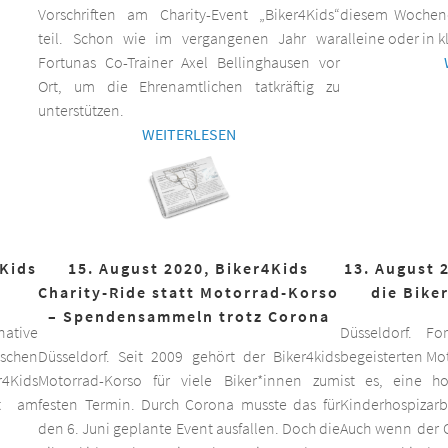
Vorschriften am Charity-Event „Biker4Kids“
diesem Wochen
teil. Schon wie im vergangenen Jahr war
alleine oder in 
Fortunas Co-Trainer Axel Bellinghausen vor
Ort, um die Ehrenamtlichen tatkräftig zu
unterstützen.
WEITERLESEN
4Kids
15. August 2020, Biker4Kids
13. August 
Charity-Ride statt Motorrad-Korso
die Bike
– Spendensammeln trotz Corona
ative
Düsseldorf. F
schen
Düsseldorf. Seit 2009 gehört der Biker4kids
begeisterten Mo
r4Kids
Motorrad-Korso für viele Biker*innen zum
ist es, eine 
it am
festen Termin. Durch Corona musste das für
Kinderhospizarbe
den 6. Juni geplante Event ausfallen. Doch die
Auch wenn der C