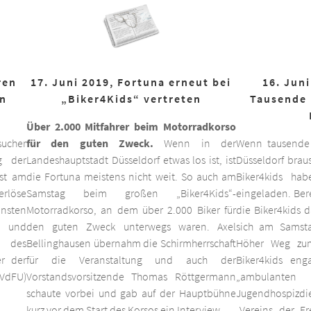
ren
17. Juni 2019, Fortuna erneut bei
16. Juni
on
„Biker4Kids“ vertreten
Tausende 
Über 2.000 Mitfahrer beim Motorradkorso
ucher
für den guten Zweck.
Wenn in der
Wenn tausende
g der
Landeshauptstadt Düsseldorf etwas los ist, ist
Düsseldorf braus
est am
die Fortuna meistens nicht weit. So auch am
Biker4kids ha
erlöse
Samstag beim großen „Biker4Kids“-
eingeladen. Bere
unsten
Motorradkorso, an dem über 2.000 Biker für
die Biker4kids 
 und
den guten Zweck unterwegs waren. Axel
sich am Samsta
d des
Bellinghausen übernahm die Schirmherrschaft
Höher Weg zum
er der
für die Veranstaltung und auch der
Biker4kids eng
VdFU)
Vorstandsvorsitzende Thomas Röttgermann
„ambulan
schaute vorbei und gab auf der Hauptbühne
Jugendhospiz
kurz vor dem Start des Korsos ein Interview.
„Vereins der F