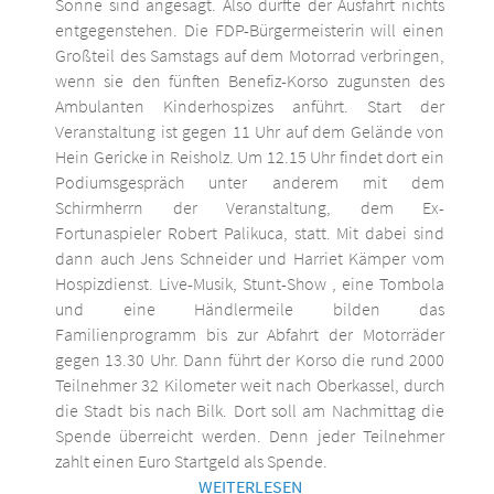
Sonne sind angesagt. Also dürfte der Ausfahrt nichts
entgegenstehen. Die FDP-Bürgermeisterin will einen
Großteil des Samstags auf dem Motorrad verbringen,
wenn sie den fünften Benefiz-Korso zugunsten des
Ambulanten Kinderhospizes anführt. Start der
Veranstaltung ist gegen 11 Uhr auf dem Gelände von
Hein Gericke in Reisholz. Um 12.15 Uhr findet dort ein
Podiumsgespräch unter anderem mit dem
Schirmherrn der Veranstaltung, dem Ex-
Fortunaspieler Robert Palikuca, statt. Mit dabei sind
dann auch Jens Schneider und Harriet Kämper vom
Hospizdienst. Live-Musik, Stunt-Show , eine Tombola
und eine Händlermeile bilden das
Familienprogramm bis zur Abfahrt der Motorräder
gegen 13.30 Uhr. Dann führt der Korso die rund 2000
Teilnehmer 32 Kilometer weit nach Oberkassel, durch
die Stadt bis nach Bilk. Dort soll am Nachmittag die
Spende überreicht werden. Denn jeder Teilnehmer
zahlt einen Euro Startgeld als Spende.
WEITERLESEN