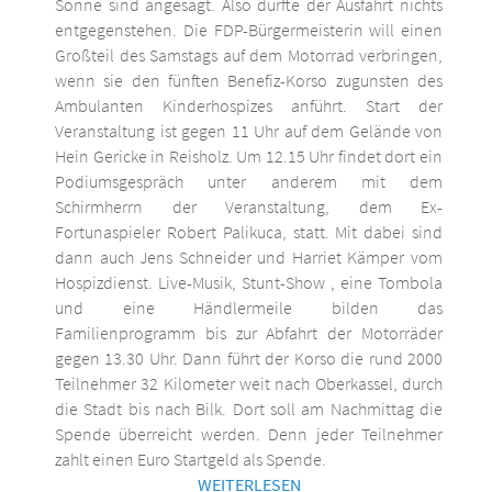
Sonne sind angesagt. Also dürfte der Ausfahrt nichts
entgegenstehen. Die FDP-Bürgermeisterin will einen
Großteil des Samstags auf dem Motorrad verbringen,
wenn sie den fünften Benefiz-Korso zugunsten des
Ambulanten Kinderhospizes anführt. Start der
Veranstaltung ist gegen 11 Uhr auf dem Gelände von
Hein Gericke in Reisholz. Um 12.15 Uhr findet dort ein
Podiumsgespräch unter anderem mit dem
Schirmherrn der Veranstaltung, dem Ex-
Fortunaspieler Robert Palikuca, statt. Mit dabei sind
dann auch Jens Schneider und Harriet Kämper vom
Hospizdienst. Live-Musik, Stunt-Show , eine Tombola
und eine Händlermeile bilden das
Familienprogramm bis zur Abfahrt der Motorräder
gegen 13.30 Uhr. Dann führt der Korso die rund 2000
Teilnehmer 32 Kilometer weit nach Oberkassel, durch
die Stadt bis nach Bilk. Dort soll am Nachmittag die
Spende überreicht werden. Denn jeder Teilnehmer
zahlt einen Euro Startgeld als Spende.
WEITERLESEN