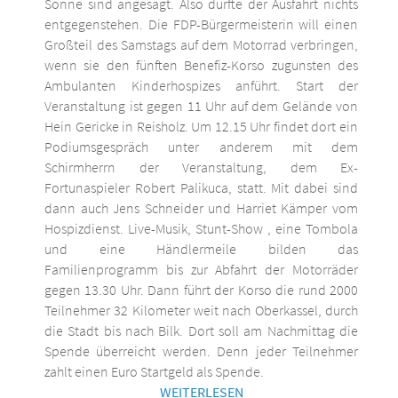
Sonne sind angesagt. Also dürfte der Ausfahrt nichts
entgegenstehen. Die FDP-Bürgermeisterin will einen
Großteil des Samstags auf dem Motorrad verbringen,
wenn sie den fünften Benefiz-Korso zugunsten des
Ambulanten Kinderhospizes anführt. Start der
Veranstaltung ist gegen 11 Uhr auf dem Gelände von
Hein Gericke in Reisholz. Um 12.15 Uhr findet dort ein
Podiumsgespräch unter anderem mit dem
Schirmherrn der Veranstaltung, dem Ex-
Fortunaspieler Robert Palikuca, statt. Mit dabei sind
dann auch Jens Schneider und Harriet Kämper vom
Hospizdienst. Live-Musik, Stunt-Show , eine Tombola
und eine Händlermeile bilden das
Familienprogramm bis zur Abfahrt der Motorräder
gegen 13.30 Uhr. Dann führt der Korso die rund 2000
Teilnehmer 32 Kilometer weit nach Oberkassel, durch
die Stadt bis nach Bilk. Dort soll am Nachmittag die
Spende überreicht werden. Denn jeder Teilnehmer
zahlt einen Euro Startgeld als Spende.
WEITERLESEN