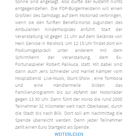
Sonne sind angesagt. Also dürfte der Ausfahrt nichts
entgegenstehen. Die FDP-Bürgermeisterin will einen
Großteil des Samstags auf dem Motorrad verbringen,
wenn sie den fünften Benefiz-Korso zugunsten des
Ambulanten Kinderhospizes anführt. Start der
Veranstaltung ist gegen 11 Uhr auf dem Gelände von
Hein Gericke in Reisholz. Um 12.15 Uhr findet dort ein
Podiumsgespräch unter anderem mit dem
Schirmherrn der Veranstaltung, dem Ex-
Fortunaspieler Robert Palikuca, statt. Mit dabei sind
dann auch Jens Schneider und Harriet Kämper vom
Hospizdienst. Live-Musik, Stunt-Show , eine Tombola
und eine Händlermeile bilden das
Familienprogramm bis zur Abfahrt der Motorräder
gegen 13.30 Uhr. Dann führt der Korso die rund 2000
Teilnehmer 32 Kilometer weit nach Oberkassel, durch
die Stadt bis nach Bilk. Dort soll am Nachmittag die
Spende überreicht werden. Denn jeder Teilnehmer
zahlt einen Euro Startgeld als Spende.
WEITERLESEN