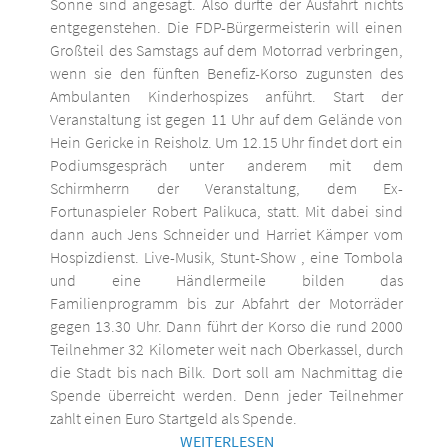
Sonne sind angesagt. Also dürfte der Ausfahrt nichts
entgegenstehen. Die FDP-Bürgermeisterin will einen
Großteil des Samstags auf dem Motorrad verbringen,
wenn sie den fünften Benefiz-Korso zugunsten des
Ambulanten Kinderhospizes anführt. Start der
Veranstaltung ist gegen 11 Uhr auf dem Gelände von
Hein Gericke in Reisholz. Um 12.15 Uhr findet dort ein
Podiumsgespräch unter anderem mit dem
Schirmherrn der Veranstaltung, dem Ex-
Fortunaspieler Robert Palikuca, statt. Mit dabei sind
dann auch Jens Schneider und Harriet Kämper vom
Hospizdienst. Live-Musik, Stunt-Show , eine Tombola
und eine Händlermeile bilden das
Familienprogramm bis zur Abfahrt der Motorräder
gegen 13.30 Uhr. Dann führt der Korso die rund 2000
Teilnehmer 32 Kilometer weit nach Oberkassel, durch
die Stadt bis nach Bilk. Dort soll am Nachmittag die
Spende überreicht werden. Denn jeder Teilnehmer
zahlt einen Euro Startgeld als Spende.
WEITERLESEN