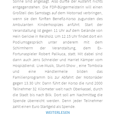
Sonne sind angesagt. Also dürfte der Ausfahrt nichts
entgegenstehen. Die FDP-Bürgermeisterin will einen
Großteil des Samstags auf dem Motorrad verbringen,
wenn sie den fünften Benefiz-Korso zugunsten des
Ambulanten Kinderhospizes anführt. Start der
Veranstaltung ist gegen 11 Uhr auf dem Gelände von
Hein Gericke in Reisholz. Um 12.15 Uhr findet dort ein
Podiumsgespräch unter anderem mit dem
Schirmherrn der Veranstaltung, dem Ex-
Fortunaspieler Robert Palikuca, statt. Mit dabei sind
dann auch Jens Schneider und Harriet Kämper vom
Hospizdienst. Live-Musik, Stunt-Show , eine Tombola
und eine Händlermeile bilden das
Familienprogramm bis zur Abfahrt der Motorräder
gegen 13.30 Uhr. Dann führt der Korso die rund 2000
Teilnehmer 32 Kilometer weit nach Oberkassel, durch
die Stadt bis nach Bilk. Dort soll am Nachmittag die
Spende überreicht werden. Denn jeder Teilnehmer
zahlt einen Euro Startgeld als Spende.
WEITERLESEN