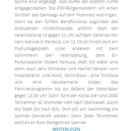
Sonne sind angesagt. Also dürfte der Ausfahrt nichts
entgegenstehen. Die FDP-Bürgermeisterin will einen
Großteil des Samstags auf dem Motorrad verbringen,
wenn sie den fünften Benefiz-Korso zugunsten des
Ambulanten Kinderhospizes anführt. Start der
Veranstaltung ist gegen 11 Uhr auf dem Gelände von
Hein Gericke in Reisholz. Um 12.15 Uhr findet dort ein
Podiumsgespräch unter anderem mit dem
Schirmherrn der Veranstaltung, dem Ex-
Fortunaspieler Robert Palikuca, statt. Mit dabei sind
dann auch Jens Schneider und Harriet Kämper vom
Hospizdienst. Live-Musik, Stunt-Show , eine Tombola
und eine Händlermeile bilden das
Familienprogramm bis zur Abfahrt der Motorräder
gegen 13.30 Uhr. Dann führt der Korso die rund 2000
Teilnehmer 32 Kilometer weit nach Oberkassel, durch
die Stadt bis nach Bilk. Dort soll am Nachmittag die
Spende überreicht werden. Denn jeder Teilnehmer
zahlt einen Euro Startgeld als Spende.
WEITERLESEN