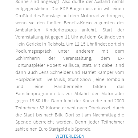
Sonne sind angesagt. Also dürfte der Ausfahrt nichts
entgegenstehen. Die FDP-Bürgermeisterin will einen
Großteil des Samstags auf dem Motorrad verbringen,
wenn sie den fünften Benefiz-Korso zugunsten des
Ambulanten Kinderhospizes anführt. Start der
Veranstaltung ist gegen 11 Uhr auf dem Gelände von
Hein Gericke in Reisholz. Um 12.15 Uhr findet dort ein
Podiumsgespräch unter anderem mit dem
Schirmherrn der Veranstaltung, dem Ex-
Fortunaspieler Robert Palikuca, statt. Mit dabei sind
dann auch Jens Schneider und Harriet Kämper vom
Hospizdienst. Live-Musik, Stunt-Show , eine Tombola
und eine Händlermeile bilden das
Familienprogramm bis zur Abfahrt der Motorräder
gegen 13.30 Uhr. Dann führt der Korso die rund 2000
Teilnehmer 32 Kilometer weit nach Oberkassel, durch
die Stadt bis nach Bilk. Dort soll am Nachmittag die
Spende überreicht werden. Denn jeder Teilnehmer
zahlt einen Euro Startgeld als Spende.
WEITERLESEN