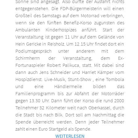
Sonne sind angesagt. Also dürfte der Ausfahrt nichts
entgegenstehen. Die FDP-Bürgermeisterin will einen
Großteil des Samstags auf dem Motorrad verbringen,
wenn sie den fünften Benefiz-Korso zugunsten des
Ambulanten Kinderhospizes anführt. Start der
Veranstaltung ist gegen 11 Uhr auf dem Gelände von
Hein Gericke in Reisholz. Um 12.15 Uhr findet dort ein
Podiumsgespräch unter anderem mit dem
Schirmherrn der Veranstaltung, dem Ex-
Fortunaspieler Robert Palikuca, statt. Mit dabei sind
dann auch Jens Schneider und Harriet Kämper vom
Hospizdienst. Live-Musik, Stunt-Show , eine Tombola
und eine Händlermeile bilden das
Familienprogramm bis zur Abfahrt der Motorräder
gegen 13.30 Uhr. Dann führt der Korso die rund 2000
Teilnehmer 32 Kilometer weit nach Oberkassel, durch
die Stadt bis nach Bilk. Dort soll am Nachmittag die
Spende überreicht werden. Denn jeder Teilnehmer
zahlt einen Euro Startgeld als Spende.
WEITERLESEN