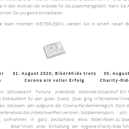
he in den Archiven der Anbieter für Sie zusammengestellt. Wenn Sie A
 können Sie uns gerne kontaktieren.
ge lesen möchten (WEITERLESEN), werden Sie in einem neuen Bro
er
31. August 2020, Biker4Kids trotz
30. August
s
Corona ein voller Erfolg
Charity-Rid
nn ist
Düsseldorf. Fortuna unterstützt Motorrad-
Düsseldorf. Ein
 Eller
Ausfahrt für den guten Zweck. Zwar ging in
Teilnehmer*inne
n, ist
diesem Jahr aufgrund der Corona-Pandemie
möglich. Doch d
ierten
etwas die Unbeschwertheit verloren, trotzdem
Ansporn, sich
 sich
nahmen in ganz Deutschland etwa 500
einfallen zu las
Biker*innen unter Einhaltung der Hygiene-
Charity-Ride fu