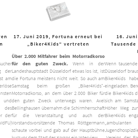
ren
17. Juni 2019, Fortuna erneut bei
16. Juni
on
„Biker4Kids“ vertreten
Tausende 
Über 2.000 Mitfahrer beim Motorradkorso
ucher
für den guten Zweck.
Wenn in der
Wenn tausende
g der
Landeshauptstadt Düsseldorf etwas los ist, ist
Düsseldorf braus
est am
die Fortuna meistens nicht weit. So auch am
Biker4kids ha
erlöse
Samstag beim großen „Biker4Kids“-
eingeladen. Bere
unsten
Motorradkorso, an dem über 2.000 Biker für
die Biker4kids 
 und
den guten Zweck unterwegs waren. Axel
sich am Samsta
d des
Bellinghausen übernahm die Schirmherrschaft
Höher Weg zum
er der
für die Veranstaltung und auch der
Biker4kids eng
VdFU)
Vorstandsvorsitzende Thomas Röttgermann
„ambulan
schaute vorbei und gab auf der Hauptbühne
Jugendhospiz
kurz vor dem Start des Korsos ein Interview.
„Vereins der F