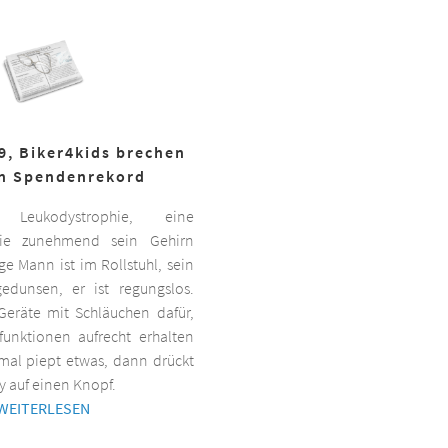
19, Biker4kids brechen
n Spendenrekord
Leukodystrophie, eine
 die zunehmend sein Gehirn
nge Mann ist im Rollstuhl, sein
gedunsen, er ist regungslos.
Geräte mit Schläuchen dafür,
lfunktionen aufrecht erhalten
al piept etwas, dann drückt
y auf einen Knopf.
WEITERLESEN