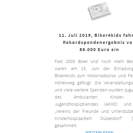
11. Juli 2019, Biker4kids fah
Rekordspendenergebnis v
86.000 Euro ein
Fast 2000 Biker und noch mehr Bes
waren am 15. Juni der Einladun
Biker4Kids zum Motorradkorso und F
Höherweg gefolgt. Die Veranstaltungs
und viele weitere Spenden wurden zug
des Ambulanten Kinder-
Jugendhospizdienstes (AKHD) un
„Vereins der Freunde und Unterstütz
Kinderhospizarbeit Düsseldorf“ (
gesammelt.
WEITERLESEN