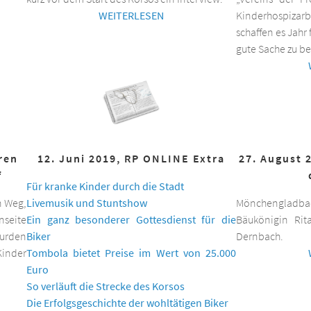
WEITERLESEN
Kinderhospizar
schaffen es Jahr 
gute Sache zu be
hren
12. Juni 2019, RP ONLINE Extra
27. August 
f
Für kranke Kinder durch die Stadt
n Weg,
Livemusik und Stuntshow
Mönchengladbac
nseite
Ein ganz besonderer Gottesdienst für die
Bäukönigin Rit
wurden
Biker
Dernbach.
inder
Tombola bietet Preise im Wert von 25.000
Euro
So verläuft die Strecke des Korsos
Die Erfolgsgeschichte der wohltätigen Biker