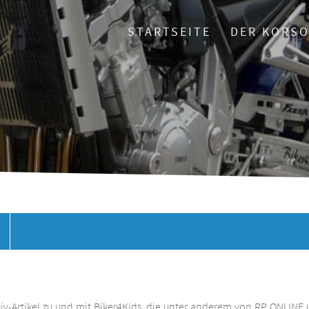
STARTSEITE
DER KORS
chiv-Artikel zu und mit Biker4Kids, die unter anderem von RP ONLINE 