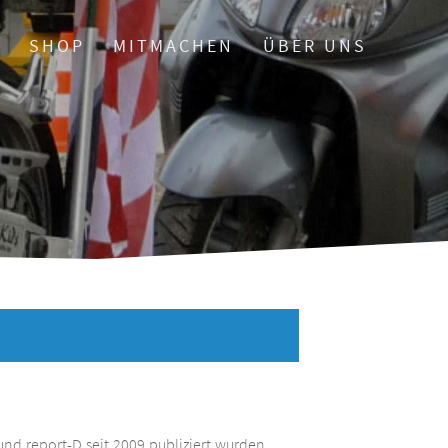
O
SHOP
MITMACHEN
ÜBER UNS
und report-D seit 2009 publiziert wurden.