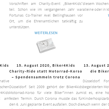
Vorschriften am Charity-Event „Biker4Kids“
diesem Wochen
teil. Schon wie im vergangenen Jahr war
alleine oder in 
Fortunas Co-Trainer Axel Bellinghausen vor
Ort, um die Ehrenamtlichen tatkräftig zu
unterstützen.
WEITERLESEN
4Kids
15. August 2020, Biker4Kids
13. August 
Charity-Ride statt Motorrad-Korso
die Bike
– Spendensammeln trotz Corona
ative
Düsseldorf. F
schen
Düsseldorf. Seit 2009 gehört der Biker4kids
begeisterten Mo
r4Kids
Motorrad-Korso für viele Biker*innen zum
ist es, eine 
it am
festen Termin. Durch Corona musste das für
Kinderhospizarbe
den 6. Juni geplante Event ausfallen. Doch die
Auch wenn der C