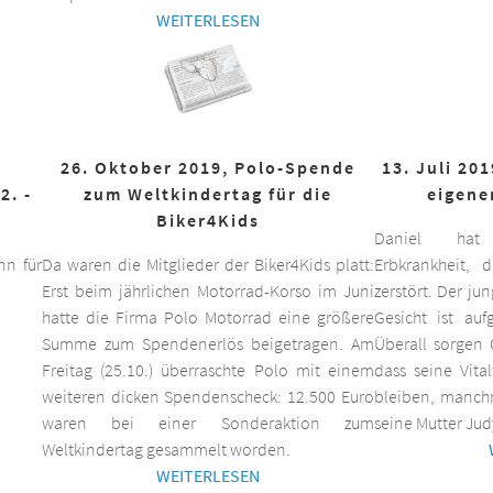
WEITERLESEN
26. Oktober 2019, Polo-Spende
13. Juli 20
2. -
zum Weltkindertag für die
eigene
Biker4Kids
Daniel hat 
n für
Da waren die Mitglieder der Biker4Kids platt:
Erbkrankheit,
Erst beim jährlichen Motorrad-Korso im Juni
zerstört. Der ju
hatte die Firma Polo Motorrad eine größere
Gesicht ist auf
Summe zum Spendenerlös beigetragen. Am
Überall sorgen 
Freitag (25.10.) überraschte Polo mit einem
dass seine Vita
weiteren dicken Spendenscheck: 12.500 Euro
bleiben, manchm
waren bei einer Sonderaktion zum
seine Mutter Jud
Weltkindertag gesammelt worden.
WEITERLESEN