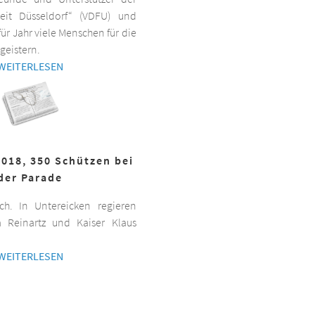
beit Düsseldorf“ (VDFU) und
für Jahr viele Menschen für die
geistern.
WEITERLESEN
2018, 350 Schützen bei
der Parade
h. In Untereicken regieren
a Reinartz und Kaiser Klaus
WEITERLESEN