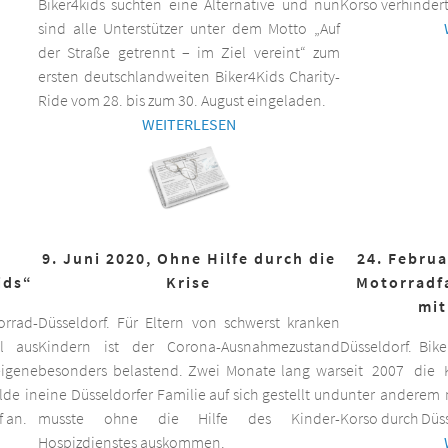
Biker4kids suchten eine Alternative und nun
Korso verhindert
sind alle Unterstützer unter dem Motto „Auf
der Straße getrennt – im Ziel vereint“ zum
ersten deutschlandweiten Biker4Kids Charity-
Ride vom 28. bis zum 30. August eingeladen.
WEITERLESEN
9. Juni 2020, Ohne Hilfe durch die
24. Februa
ids“
Krise
Motorradf
mit
orrad-
Düsseldorf. Für Eltern von schwerst kranken
ll aus
Kindern ist der Corona-Ausnahmezustand
Düsseldorf. Bik
eigene
besonders belastend. Zwei Monate lang war
seit 2007 die K
lde in
eine Düsseldorfer Familie auf sich gestellt und
unter anderem m
f an.
musste ohne die Hilfe des Kinder-
Korso durch Düss
Hospizdienstes auskommen.