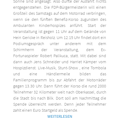
Sonne sind angesagt. Also dürfte der Ausfahrt nichts
entgegenstehen. Die FDP-Bürgermeisterin will einen
Großteil des Samstags auf dem Motorrad verbringen,
wenn sie den fünften Benefiz-Korso zugunsten des
Ambulanten Kinderhospizes anführt. Start der
Veranstaltung ist gegen 11 Uhr auf dem Gelände von
Hein Gericke in Reisholz. Um 12.15 Uhr findet dort ein
Podiumsgespräch unter anderem mit dem
Schirmherrn der Veranstaltung, dem Ex-
Fortunaspieler Robert Palikuca, statt. Mit dabei sind
dann auch Jens Schneider und Harriet Kämper vom
Hospizdienst. Live-Musik, Stunt-Show , eine Tombola
und eine Händlermeile bilden das
Familienprogramm bis zur Abfahrt der Motorräder
gegen 13.30 Uhr. Dann führt der Korso die rund 2000
Teilnehmer 32 Kilometer weit nach Oberkassel, durch
die Stadt bis nach Bilk. Dort soll am Nachmittag die
Spende überreicht werden. Denn jeder Teilnehmer
zahlt einen Euro Startgeld als Spende.
WEITERLESEN