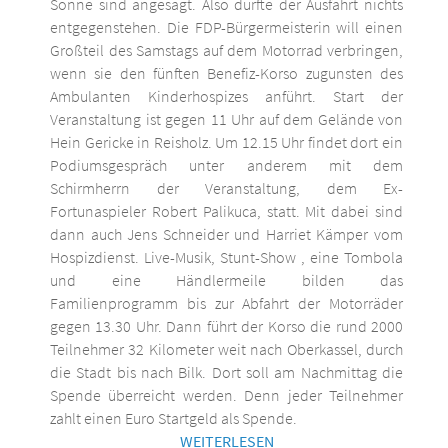
Sonne sind angesagt. Also dürfte der Ausfahrt nichts
entgegenstehen. Die FDP-Bürgermeisterin will einen
Großteil des Samstags auf dem Motorrad verbringen,
wenn sie den fünften Benefiz-Korso zugunsten des
Ambulanten Kinderhospizes anführt. Start der
Veranstaltung ist gegen 11 Uhr auf dem Gelände von
Hein Gericke in Reisholz. Um 12.15 Uhr findet dort ein
Podiumsgespräch unter anderem mit dem
Schirmherrn der Veranstaltung, dem Ex-
Fortunaspieler Robert Palikuca, statt. Mit dabei sind
dann auch Jens Schneider und Harriet Kämper vom
Hospizdienst. Live-Musik, Stunt-Show , eine Tombola
und eine Händlermeile bilden das
Familienprogramm bis zur Abfahrt der Motorräder
gegen 13.30 Uhr. Dann führt der Korso die rund 2000
Teilnehmer 32 Kilometer weit nach Oberkassel, durch
die Stadt bis nach Bilk. Dort soll am Nachmittag die
Spende überreicht werden. Denn jeder Teilnehmer
zahlt einen Euro Startgeld als Spende.
WEITERLESEN