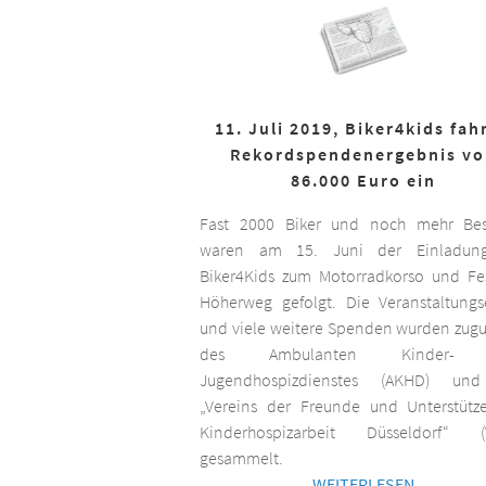
11. Juli 2019, Biker4kids fah
Rekordspendenergebnis v
86.000 Euro ein
Fast 2000 Biker und noch mehr Bes
waren am 15. Juni der Einladun
Biker4Kids zum Motorradkorso und F
Höherweg gefolgt. Die Veranstaltungs
und viele weitere Spenden wurden zug
des Ambulanten Kinder-
Jugendhospizdienstes (AKHD) un
„Vereins der Freunde und Unterstütz
Kinderhospizarbeit Düsseldorf“ (
gesammelt.
WEITERLESEN