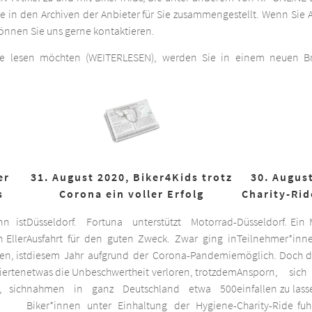
he in den Archiven der Anbieter für Sie zusammengestellt. Wenn Sie A
 können Sie uns gerne kontaktieren.
ge lesen möchten (WEITERLESEN), werden Sie in einem neuen Bro
er
31. August 2020, Biker4Kids trotz
30. August
s
Corona ein voller Erfolg
Charity-Rid
nn ist
Düsseldorf. Fortuna unterstützt Motorrad-
Düsseldorf. Ein
 Eller
Ausfahrt für den guten Zweck. Zwar ging in
Teilnehmer*inne
n, ist
diesem Jahr aufgrund der Corona-Pandemie
möglich. Doch d
ierten
etwas die Unbeschwertheit verloren, trotzdem
Ansporn, sich
 sich
nahmen in ganz Deutschland etwa 500
einfallen zu las
Biker*innen unter Einhaltung der Hygiene-
Charity-Ride fu