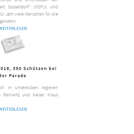
beit Düsseldorf“ (VDFU) und
für Jahr viele Menschen für die
geistern.
WEITERLESEN
2018, 350 Schützen bei
der Parade
h. In Untereicken regieren
a Reinartz und Kaiser Klaus
WEITERLESEN