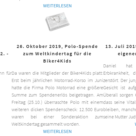
WEITERLESEN
26. Oktober 2019, Polo-Spende
13. Juli 20
2. -
zum Weltkindertag für die
eigene
Biker4Kids
Daniel hat 
n für
Da waren die Mitglieder der Biker4Kids platt:
Erbkrankheit,
Erst beim jährlichen Motorrad-Korso im Juni
zerstört. Der ju
hatte die Firma Polo Motorrad eine größere
Gesicht ist auf
Summe zum Spendenerlös beigetragen. Am
Überall sorgen 
Freitag (25.10.) überraschte Polo mit einem
dass seine Vita
weiteren dicken Spendenscheck: 12.500 Euro
bleiben, manchm
waren bei einer Sonderaktion zum
seine Mutter Jud
Weltkindertag gesammelt worden.
WEITERLESEN