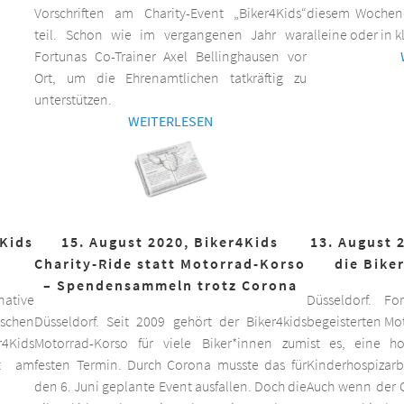
Vorschriften am Charity-Event „Biker4Kids“
diesem Wochen
teil. Schon wie im vergangenen Jahr war
alleine oder in 
Fortunas Co-Trainer Axel Bellinghausen vor
Ort, um die Ehrenamtlichen tatkräftig zu
unterstützen.
WEITERLESEN
4Kids
15. August 2020, Biker4Kids
13. August 
Charity-Ride statt Motorrad-Korso
die Bike
– Spendensammeln trotz Corona
ative
Düsseldorf. F
schen
Düsseldorf. Seit 2009 gehört der Biker4kids
begeisterten Mo
r4Kids
Motorrad-Korso für viele Biker*innen zum
ist es, eine 
it am
festen Termin. Durch Corona musste das für
Kinderhospizarbe
den 6. Juni geplante Event ausfallen. Doch die
Auch wenn der C