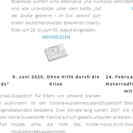
Biker4kids suchten eine Alternative und nun
Korso verhindert
sind alle Unterstützer unter dem Motto „Auf
der Straße getrennt – im Ziel vereint“ zum
ersten deutschlandweiten Biker4Kids Charity-
Ride vom 28. bis zum 30. August eingeladen.
WEITERLESEN
9. Juni 2020, Ohne Hilfe durch die
24. Februa
ids“
Krise
Motorradf
mit
orrad-
Düsseldorf. Für Eltern von schwerst kranken
ll aus
Kindern ist der Corona-Ausnahmezustand
Düsseldorf. Bik
eigene
besonders belastend. Zwei Monate lang war
seit 2007 die K
lde in
eine Düsseldorfer Familie auf sich gestellt und
unter anderem m
f an.
musste ohne die Hilfe des Kinder-
Korso durch Düss
Hospizdienstes auskommen.