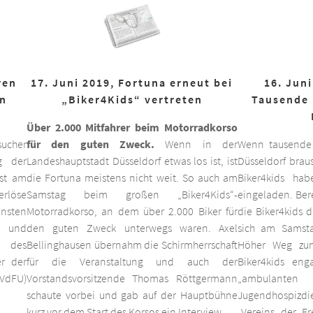
ren
17. Juni 2019, Fortuna erneut bei
16. Juni
on
„Biker4Kids“ vertreten
Tausende 
Über 2.000 Mitfahrer beim Motorradkorso
ucher
für den guten Zweck.
Wenn in der
Wenn tausende
g der
Landeshauptstadt Düsseldorf etwas los ist, ist
Düsseldorf braus
est am
die Fortuna meistens nicht weit. So auch am
Biker4kids ha
erlöse
Samstag beim großen „Biker4Kids“-
eingeladen. Bere
unsten
Motorradkorso, an dem über 2.000 Biker für
die Biker4kids 
 und
den guten Zweck unterwegs waren. Axel
sich am Samsta
d des
Bellinghausen übernahm die Schirmherrschaft
Höher Weg zum
er der
für die Veranstaltung und auch der
Biker4kids eng
VdFU)
Vorstandsvorsitzende Thomas Röttgermann
„ambulan
schaute vorbei und gab auf der Hauptbühne
Jugendhospiz
kurz vor dem Start des Korsos ein Interview.
„Vereins der F