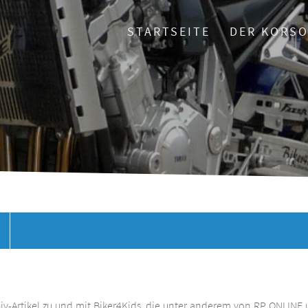
STARTSEITE
DER KORS
chiv-Artikel zu und mit Biker4Kids, die unter anderem von RP ONLINE 