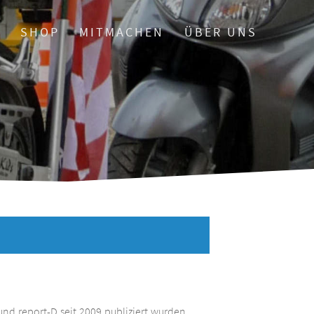
O
SHOP
MITMACHEN
ÜBER UNS
und report-D seit 2009 publiziert wurden.