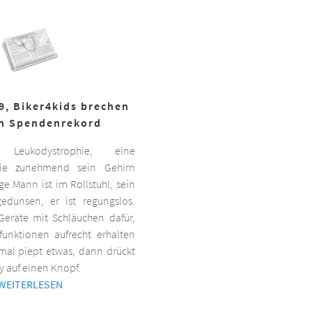
19, Biker4kids brechen
n Spendenrekord
Leukodystrophie, eine
 die zunehmend sein Gehirn
nge Mann ist im Rollstuhl, sein
gedunsen, er ist regungslos.
Geräte mit Schläuchen dafür,
lfunktionen aufrecht erhalten
al piept etwas, dann drückt
y auf einen Knopf.
WEITERLESEN