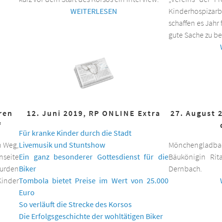
WEITERLESEN
Kinderhospizar
schaffen es Jahr 
gute Sache zu be
hren
12. Juni 2019, RP ONLINE Extra
27. August 
f
Für kranke Kinder durch die Stadt
n Weg,
Livemusik und Stuntshow
Mönchengladbac
nseite
Ein ganz besonderer Gottesdienst für die
Bäukönigin Rit
wurden
Biker
Dernbach.
inder
Tombola bietet Preise im Wert von 25.000
Euro
So verläuft die Strecke des Korsos
Die Erfolgsgeschichte der wohltätigen Biker