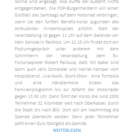
Sonne sind angesagt. Also dürfte der Ausfahrt nichts
entgegenstehen. Die FDP-Bürgermeisterin will einen
Großteil des Samstags auf dem Motorrad verbringen,
wenn sie den fünften Benefiz-Korso zugunsten des
Ambulanten Kinderhospizes anführt. Start der
Veranstaltung ist gegen 11 Uhr auf dem Gelände von
Hein Gericke in Reisholz. Um 12.15 Uhr findet dort ein
Podiumsgespräch unter anderem mit dem
Schirmherrn der Veranstaltung, dem Ex-
Fortunaspieler Robert Palikuca, statt. Mit dabei sind
dann auch Jens Schneider und Harriet Kämper vom
Hospizdienst. Live-Musik, Stunt-Show , eine Tombola
und eine Händlermeile bilden das
Familienprogramm bis zur Abfahrt der Motorräder
gegen 13.30 Uhr. Dann führt der Korso die rund 2000
Teilnehmer 32 Kilometer weit nach Oberkassel, durch
die Stadt bis nach Bilk. Dort soll am Nachmittag die
Spende überreicht werden. Denn jeder Teilnehmer
zahlt einen Euro Startgeld als Spende.
WEITERLESEN