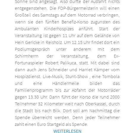
Sonne sind angesagt. Also dürfte der Ausfahrt nichts
entgegenstehen. Die FDP-Bürgermeisterin will einen
Großteil des Samstags auf dem Motorrad verbringen,
wenn sie den fünften Benefiz-Korso zugunsten des
Ambulanten Kinderhospizes anführt. Start der
Veranstaltung ist gegen 11 Uhr auf dem Gelände von
Hein Gericke in Reisholz. Um 12.15 Uhr findet dort ein
Podiumsgespräch unter anderem mit dem
Schirmherrn der Veranstaltung, dem Ex-
Fortunaspieler Robert Palikuca, statt. Mit dabei sind
dann auch Jens Schneider und Harriet Kämper vom
Hospizdienst. Live-Musik, Stunt-Show , eine Tombola
und eine Händlermeile bilden das
Familienprogramm bis zur Abfahrt der Motorräder
gegen 13.30 Uhr. Dann führt der Korso die rund 2000
Teilnehmer 32 Kilometer weit nach Oberkassel, durch
die Stadt bis nach Bilk. Dort soll am Nachmittag die
Spende überreicht werden. Denn jeder Teilnehmer
zahlt einen Euro Startgeld als Spende.
WEITERLESEN