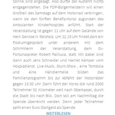
Sonne sind angesagt. Also dürfte der Ausfahrt nichts
entgegenstehen. Die FDP-Bürgermeisterin will einen
Großteil des Samstags auf dem Motorrad verbringen,
wenn sie den fünften Benefiz-Korso zugunsten des
Ambulanten Kinderhospizes anführt. Start der
Veranstaltung ist gegen 11 Uhr auf dem Gelände von
Hein Gericke in Reisholz. Um 12.15 Uhr findet dort ein
Podiumsgespräch unter anderem mit dem
Schirmherrn der Veranstaltung, dem Ex-
Fortunaspieler Robert Palikuca, statt. Mit dabei sind
dann auch Jens Schneider und Harriet Kämper vom
Hospizdienst. Live-Musik, Stunt-Show , eine Tombola
und eine Händlermeile bilden das
Familienprogramm bis zur Abfahrt der Motorräder
gegen 13.30 Uhr. Dann führt der Korso die rund 2000
Teilnehmer 32 Kilometer weit nach Oberkassel, durch
die Stadt bis nach Bilk. Dort soll am Nachmittag die
Spende überreicht werden. Denn jeder Teilnehmer
zahlt einen Euro Startgeld als Spende.
WEITERLESEN