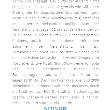
Sonne sind angesagt. Also dürfte der Ausfahrt nichts
entgegenstehen. Die FDP-Bürgermeisterin will einen
Großteil des Samstags auf dem Motorrad verbringen,
wenn sie den fünften Benefiz-Korso zugunsten des
Ambulanten Kinderhospizes anführt. Start der
Veranstaltung ist gegen 11 Uhr auf dem Gelände von
Hein Gericke in Reisholz. Um 12.15 Uhr findet dort ein
Podiumsgespräch unter anderem mit dem
Schirmherrn der Veranstaltung, dem Ex-
Fortunaspieler Robert Palikuca, statt. Mit dabei sind
dann auch Jens Schneider und Harriet Kämper vom
Hospizdienst. Live-Musik, Stunt-Show , eine Tombola
und eine Händlermeile bilden das
Familienprogramm bis zur Abfahrt der Motorräder
gegen 13.30 Uhr. Dann führt der Korso die rund 2000
Teilnehmer 32 Kilometer weit nach Oberkassel, durch
die Stadt bis nach Bilk. Dort soll am Nachmittag die
Spende überreicht werden. Denn jeder Teilnehmer
zahlt einen Euro Startgeld als Spende.
WEITERLESEN