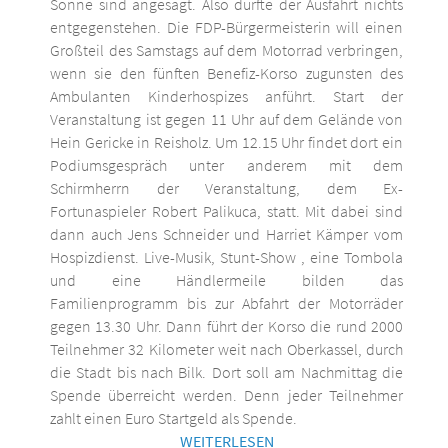
Sonne sind angesagt. Also dürfte der Ausfahrt nichts
entgegenstehen. Die FDP-Bürgermeisterin will einen
Großteil des Samstags auf dem Motorrad verbringen,
wenn sie den fünften Benefiz-Korso zugunsten des
Ambulanten Kinderhospizes anführt. Start der
Veranstaltung ist gegen 11 Uhr auf dem Gelände von
Hein Gericke in Reisholz. Um 12.15 Uhr findet dort ein
Podiumsgespräch unter anderem mit dem
Schirmherrn der Veranstaltung, dem Ex-
Fortunaspieler Robert Palikuca, statt. Mit dabei sind
dann auch Jens Schneider und Harriet Kämper vom
Hospizdienst. Live-Musik, Stunt-Show , eine Tombola
und eine Händlermeile bilden das
Familienprogramm bis zur Abfahrt der Motorräder
gegen 13.30 Uhr. Dann führt der Korso die rund 2000
Teilnehmer 32 Kilometer weit nach Oberkassel, durch
die Stadt bis nach Bilk. Dort soll am Nachmittag die
Spende überreicht werden. Denn jeder Teilnehmer
zahlt einen Euro Startgeld als Spende.
WEITERLESEN