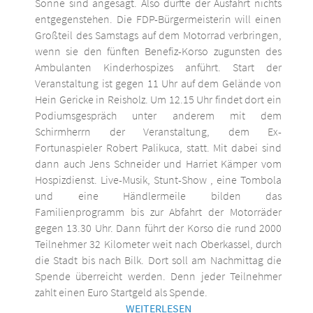
Sonne sind angesagt. Also dürfte der Ausfahrt nichts
entgegenstehen. Die FDP-Bürgermeisterin will einen
Großteil des Samstags auf dem Motorrad verbringen,
wenn sie den fünften Benefiz-Korso zugunsten des
Ambulanten Kinderhospizes anführt. Start der
Veranstaltung ist gegen 11 Uhr auf dem Gelände von
Hein Gericke in Reisholz. Um 12.15 Uhr findet dort ein
Podiumsgespräch unter anderem mit dem
Schirmherrn der Veranstaltung, dem Ex-
Fortunaspieler Robert Palikuca, statt. Mit dabei sind
dann auch Jens Schneider und Harriet Kämper vom
Hospizdienst. Live-Musik, Stunt-Show , eine Tombola
und eine Händlermeile bilden das
Familienprogramm bis zur Abfahrt der Motorräder
gegen 13.30 Uhr. Dann führt der Korso die rund 2000
Teilnehmer 32 Kilometer weit nach Oberkassel, durch
die Stadt bis nach Bilk. Dort soll am Nachmittag die
Spende überreicht werden. Denn jeder Teilnehmer
zahlt einen Euro Startgeld als Spende.
WEITERLESEN