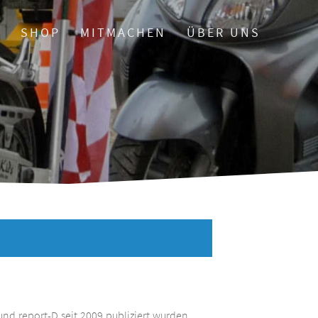
O
SHOP
MITMACHEN
ÜBER UNS
und report-D seit 2009 publiziert wurden.