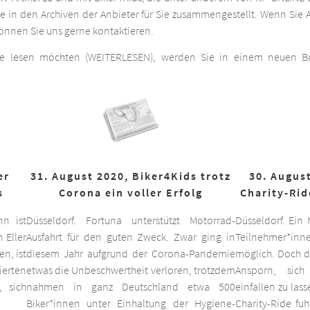
he in den Archiven der Anbieter für Sie zusammengestellt. Wenn Sie A
 können Sie uns gerne kontaktieren.
ge lesen möchten (WEITERLESEN), werden Sie in einem neuen Bro
er
31. August 2020, Biker4Kids trotz
30. August
s
Corona ein voller Erfolg
Charity-Rid
nn ist
Düsseldorf. Fortuna unterstützt Motorrad-
Düsseldorf. Ein
 Eller
Ausfahrt für den guten Zweck. Zwar ging in
Teilnehmer*inne
n, ist
diesem Jahr aufgrund der Corona-Pandemie
möglich. Doch d
ierten
etwas die Unbeschwertheit verloren, trotzdem
Ansporn, sich
 sich
nahmen in ganz Deutschland etwa 500
einfallen zu las
Biker*innen unter Einhaltung der Hygiene-
Charity-Ride fu