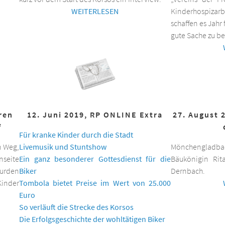
WEITERLESEN
Kinderhospizar
schaffen es Jahr 
gute Sache zu be
hren
12. Juni 2019, RP ONLINE Extra
27. August 
f
Für kranke Kinder durch die Stadt
n Weg,
Livemusik und Stuntshow
Mönchengladbac
nseite
Ein ganz besonderer Gottesdienst für die
Bäukönigin Rit
wurden
Biker
Dernbach.
inder
Tombola bietet Preise im Wert von 25.000
Euro
So verläuft die Strecke des Korsos
Die Erfolgsgeschichte der wohltätigen Biker