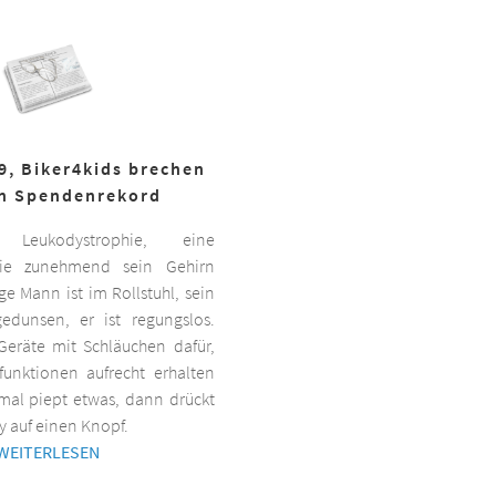
19, Biker4kids brechen
n Spendenrekord
Leukodystrophie, eine
 die zunehmend sein Gehirn
nge Mann ist im Rollstuhl, sein
gedunsen, er ist regungslos.
Geräte mit Schläuchen dafür,
lfunktionen aufrecht erhalten
al piept etwas, dann drückt
y auf einen Knopf.
WEITERLESEN