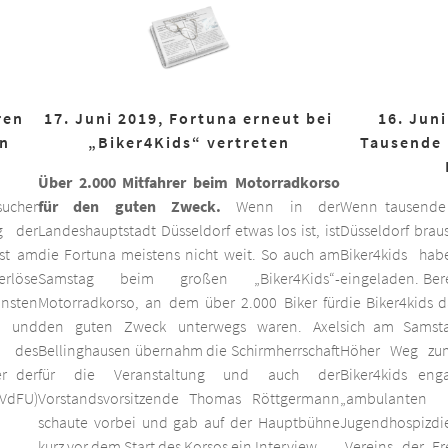
ren
17. Juni 2019, Fortuna erneut bei
16. Juni
on
„Biker4Kids“ vertreten
Tausende 
Über 2.000 Mitfahrer beim Motorradkorso
ucher
für den guten Zweck.
Wenn in der
Wenn tausende
g der
Landeshauptstadt Düsseldorf etwas los ist, ist
Düsseldorf braus
est am
die Fortuna meistens nicht weit. So auch am
Biker4kids ha
erlöse
Samstag beim großen „Biker4Kids“-
eingeladen. Bere
unsten
Motorradkorso, an dem über 2.000 Biker für
die Biker4kids 
 und
den guten Zweck unterwegs waren. Axel
sich am Samsta
d des
Bellinghausen übernahm die Schirmherrschaft
Höher Weg zum
er der
für die Veranstaltung und auch der
Biker4kids eng
VdFU)
Vorstandsvorsitzende Thomas Röttgermann
„ambulan
schaute vorbei und gab auf der Hauptbühne
Jugendhospiz
kurz vor dem Start des Korsos ein Interview.
„Vereins der F