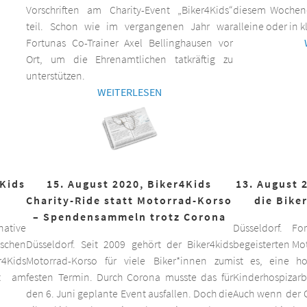
Vorschriften am Charity-Event „Biker4Kids“
diesem Wochen
teil. Schon wie im vergangenen Jahr war
alleine oder in 
Fortunas Co-Trainer Axel Bellinghausen vor
Ort, um die Ehrenamtlichen tatkräftig zu
unterstützen.
WEITERLESEN
4Kids
15. August 2020, Biker4Kids
13. August 
Charity-Ride statt Motorrad-Korso
die Bike
– Spendensammeln trotz Corona
ative
Düsseldorf. F
schen
Düsseldorf. Seit 2009 gehört der Biker4kids
begeisterten Mo
r4Kids
Motorrad-Korso für viele Biker*innen zum
ist es, eine 
it am
festen Termin. Durch Corona musste das für
Kinderhospizarbe
den 6. Juni geplante Event ausfallen. Doch die
Auch wenn der C