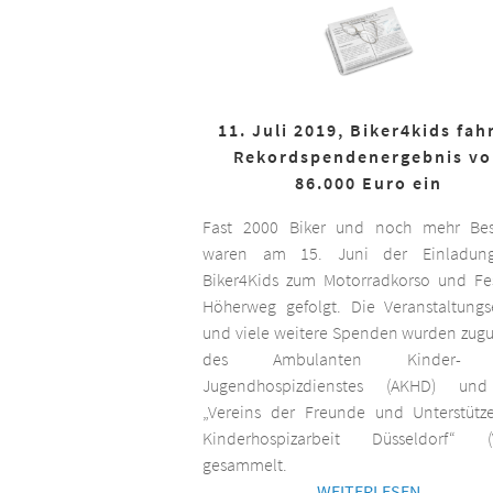
11. Juli 2019, Biker4kids fah
Rekordspendenergebnis v
86.000 Euro ein
Fast 2000 Biker und noch mehr Bes
waren am 15. Juni der Einladun
Biker4Kids zum Motorradkorso und F
Höherweg gefolgt. Die Veranstaltungs
und viele weitere Spenden wurden zug
des Ambulanten Kinder-
Jugendhospizdienstes (AKHD) un
„Vereins der Freunde und Unterstütz
Kinderhospizarbeit Düsseldorf“ (
gesammelt.
WEITERLESEN