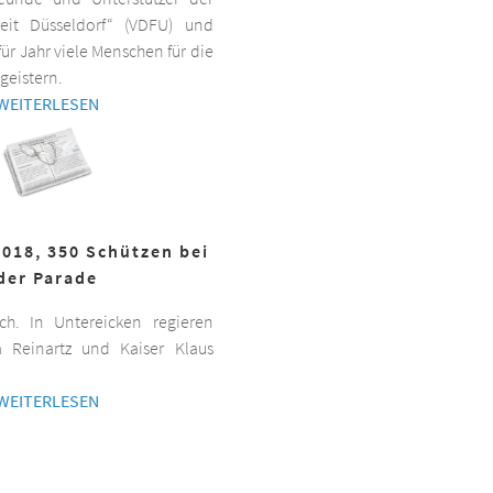
beit Düsseldorf“ (VDFU) und
für Jahr viele Menschen für die
geistern.
WEITERLESEN
2018, 350 Schützen bei
der Parade
h. In Untereicken regieren
a Reinartz und Kaiser Klaus
WEITERLESEN