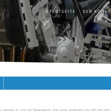
STARTSEITE
DER KORS
chiv-Artikel zu und mit Biker4Kids, die unter anderem von RP ONLINE 