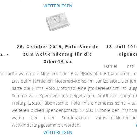
WEITERLESEN
26. Oktober 2019, Polo-Spende
13. Juli 20
2. -
zum Weltkindertag für die
eigene
Biker4Kids
Daniel hat 
n für
Da waren die Mitglieder der Biker4Kids platt:
Erbkrankheit,
Erst beim jährlichen Motorrad-Korso im Juni
zerstört. Der ju
hatte die Firma Polo Motorrad eine größere
Gesicht ist auf
Summe zum Spendenerlös beigetragen. Am
Überall sorgen 
Freitag (25.10.) überraschte Polo mit einem
dass seine Vita
weiteren dicken Spendenscheck: 12.500 Euro
bleiben, manchm
waren bei einer Sonderaktion zum
seine Mutter Jud
Weltkindertag gesammelt worden.
WEITERLESEN