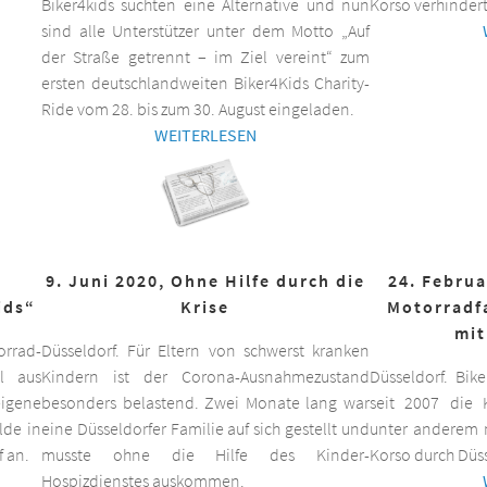
Biker4kids suchten eine Alternative und nun
Korso verhindert
sind alle Unterstützer unter dem Motto „Auf
der Straße getrennt – im Ziel vereint“ zum
ersten deutschlandweiten Biker4Kids Charity-
Ride vom 28. bis zum 30. August eingeladen.
WEITERLESEN
9. Juni 2020, Ohne Hilfe durch die
24. Februa
ids“
Krise
Motorradf
mit
orrad-
Düsseldorf. Für Eltern von schwerst kranken
ll aus
Kindern ist der Corona-Ausnahmezustand
Düsseldorf. Bik
eigene
besonders belastend. Zwei Monate lang war
seit 2007 die K
lde in
eine Düsseldorfer Familie auf sich gestellt und
unter anderem m
f an.
musste ohne die Hilfe des Kinder-
Korso durch Düss
Hospizdienstes auskommen.