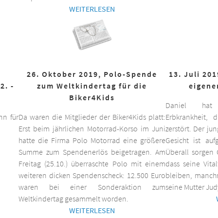
WEITERLESEN
26. Oktober 2019, Polo-Spende
13. Juli 20
2. -
zum Weltkindertag für die
eigene
Biker4Kids
Daniel hat 
n für
Da waren die Mitglieder der Biker4Kids platt:
Erbkrankheit,
Erst beim jährlichen Motorrad-Korso im Juni
zerstört. Der ju
hatte die Firma Polo Motorrad eine größere
Gesicht ist auf
Summe zum Spendenerlös beigetragen. Am
Überall sorgen 
Freitag (25.10.) überraschte Polo mit einem
dass seine Vita
weiteren dicken Spendenscheck: 12.500 Euro
bleiben, manchm
waren bei einer Sonderaktion zum
seine Mutter Jud
Weltkindertag gesammelt worden.
WEITERLESEN