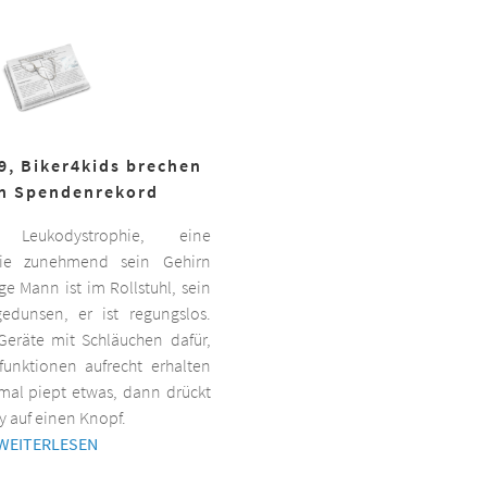
19, Biker4kids brechen
n Spendenrekord
Leukodystrophie, eine
 die zunehmend sein Gehirn
nge Mann ist im Rollstuhl, sein
gedunsen, er ist regungslos.
Geräte mit Schläuchen dafür,
lfunktionen aufrecht erhalten
al piept etwas, dann drückt
y auf einen Knopf.
WEITERLESEN