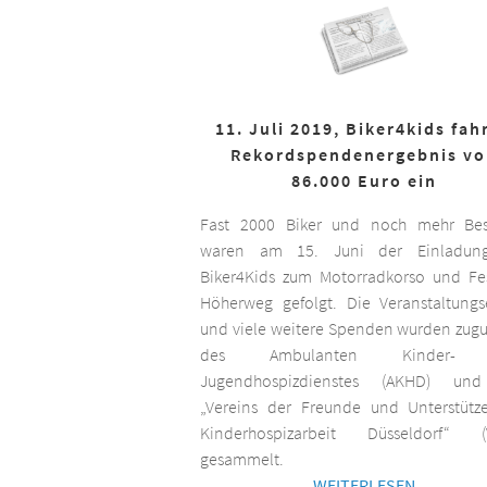
11. Juli 2019, Biker4kids fah
Rekordspendenergebnis v
86.000 Euro ein
Fast 2000 Biker und noch mehr Bes
waren am 15. Juni der Einladun
Biker4Kids zum Motorradkorso und F
Höherweg gefolgt. Die Veranstaltungs
und viele weitere Spenden wurden zug
des Ambulanten Kinder-
Jugendhospizdienstes (AKHD) un
„Vereins der Freunde und Unterstütz
Kinderhospizarbeit Düsseldorf“ (
gesammelt.
WEITERLESEN