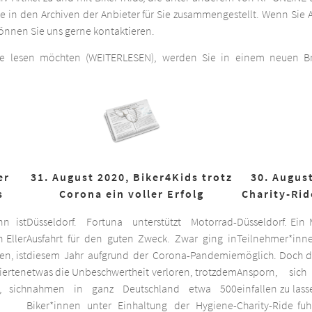
he in den Archiven der Anbieter für Sie zusammengestellt. Wenn Sie A
 können Sie uns gerne kontaktieren.
ge lesen möchten (WEITERLESEN), werden Sie in einem neuen Bro
er
31. August 2020, Biker4Kids trotz
30. August
s
Corona ein voller Erfolg
Charity-Rid
nn ist
Düsseldorf. Fortuna unterstützt Motorrad-
Düsseldorf. Ein
 Eller
Ausfahrt für den guten Zweck. Zwar ging in
Teilnehmer*inne
n, ist
diesem Jahr aufgrund der Corona-Pandemie
möglich. Doch d
ierten
etwas die Unbeschwertheit verloren, trotzdem
Ansporn, sich
 sich
nahmen in ganz Deutschland etwa 500
einfallen zu las
Biker*innen unter Einhaltung der Hygiene-
Charity-Ride fu