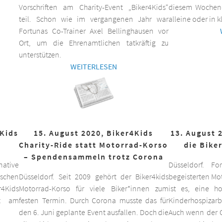
Vorschriften am Charity-Event „Biker4Kids“
diesem Wochen
teil. Schon wie im vergangenen Jahr war
alleine oder in 
Fortunas Co-Trainer Axel Bellinghausen vor
Ort, um die Ehrenamtlichen tatkräftig zu
unterstützen.
WEITERLESEN
4Kids
15. August 2020, Biker4Kids
13. August 
Charity-Ride statt Motorrad-Korso
die Bike
– Spendensammeln trotz Corona
ative
Düsseldorf. F
schen
Düsseldorf. Seit 2009 gehört der Biker4kids
begeisterten Mo
r4Kids
Motorrad-Korso für viele Biker*innen zum
ist es, eine 
it am
festen Termin. Durch Corona musste das für
Kinderhospizarbe
den 6. Juni geplante Event ausfallen. Doch die
Auch wenn der C