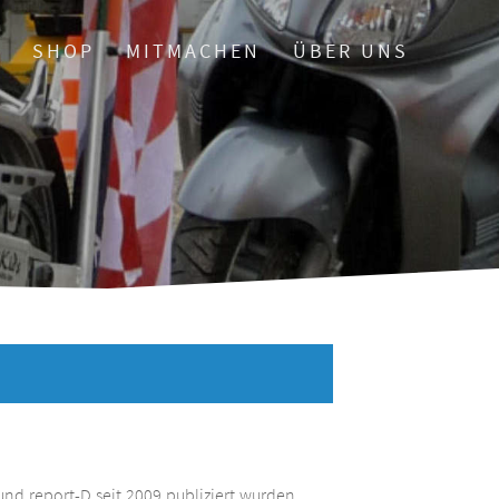
O
SHOP
MITMACHEN
ÜBER UNS
und report-D seit 2009 publiziert wurden.