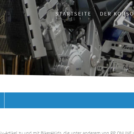
STARTSEITE
DER KORS
chiv-Artikel zu und mit Biker4Kids, die unter anderem von RP ONLINE 