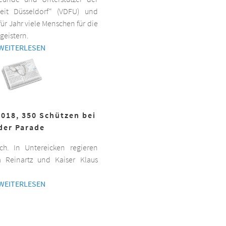
beit Düsseldorf“ (VDFU) und
für Jahr viele Menschen für die
geistern.
WEITERLESEN
2018, 350 Schützen bei
der Parade
h. In Untereicken regieren
a Reinartz und Kaiser Klaus
WEITERLESEN