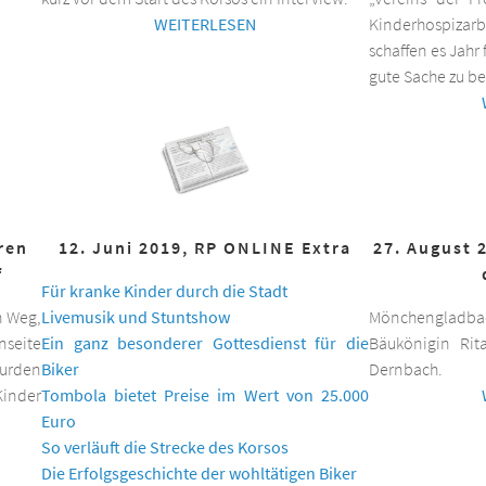
WEITERLESEN
Kinderhospizar
schaffen es Jahr 
gute Sache zu be
hren
12. Juni 2019, RP ONLINE Extra
27. August 
f
Für kranke Kinder durch die Stadt
n Weg,
Livemusik und Stuntshow
Mönchengladbac
nseite
Ein ganz besonderer Gottesdienst für die
Bäukönigin Rit
wurden
Biker
Dernbach.
inder
Tombola bietet Preise im Wert von 25.000
Euro
So verläuft die Strecke des Korsos
Die Erfolgsgeschichte der wohltätigen Biker