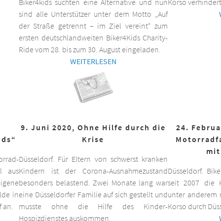
Biker4kids suchten eine Alternative und nun
Korso verhindert
sind alle Unterstützer unter dem Motto „Auf
der Straße getrennt – im Ziel vereint“ zum
ersten deutschlandweiten Biker4Kids Charity-
Ride vom 28. bis zum 30. August eingeladen.
WEITERLESEN
9. Juni 2020, Ohne Hilfe durch die
24. Februa
ids“
Krise
Motorradf
mit
orrad-
Düsseldorf. Für Eltern von schwerst kranken
ll aus
Kindern ist der Corona-Ausnahmezustand
Düsseldorf. Bik
eigene
besonders belastend. Zwei Monate lang war
seit 2007 die K
lde in
eine Düsseldorfer Familie auf sich gestellt und
unter anderem m
f an.
musste ohne die Hilfe des Kinder-
Korso durch Düss
Hospizdienstes auskommen.