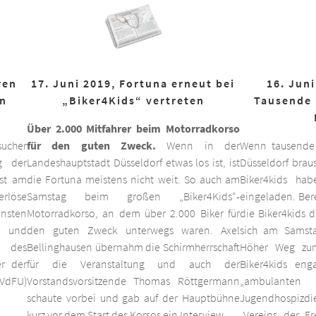
ren
17. Juni 2019, Fortuna erneut bei
16. Juni
on
„Biker4Kids“ vertreten
Tausende 
Über 2.000 Mitfahrer beim Motorradkorso
ucher
für den guten Zweck.
Wenn in der
Wenn tausende
g der
Landeshauptstadt Düsseldorf etwas los ist, ist
Düsseldorf braus
est am
die Fortuna meistens nicht weit. So auch am
Biker4kids ha
erlöse
Samstag beim großen „Biker4Kids“-
eingeladen. Bere
unsten
Motorradkorso, an dem über 2.000 Biker für
die Biker4kids 
 und
den guten Zweck unterwegs waren. Axel
sich am Samsta
d des
Bellinghausen übernahm die Schirmherrschaft
Höher Weg zum
er der
für die Veranstaltung und auch der
Biker4kids eng
VdFU)
Vorstandsvorsitzende Thomas Röttgermann
„ambulan
schaute vorbei und gab auf der Hauptbühne
Jugendhospiz
kurz vor dem Start des Korsos ein Interview.
„Vereins der F