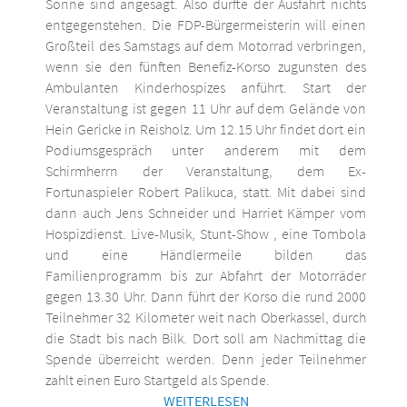
Sonne sind angesagt. Also dürfte der Ausfahrt nichts
entgegenstehen. Die FDP-Bürgermeisterin will einen
Großteil des Samstags auf dem Motorrad verbringen,
wenn sie den fünften Benefiz-Korso zugunsten des
Ambulanten Kinderhospizes anführt. Start der
Veranstaltung ist gegen 11 Uhr auf dem Gelände von
Hein Gericke in Reisholz. Um 12.15 Uhr findet dort ein
Podiumsgespräch unter anderem mit dem
Schirmherrn der Veranstaltung, dem Ex-
Fortunaspieler Robert Palikuca, statt. Mit dabei sind
dann auch Jens Schneider und Harriet Kämper vom
Hospizdienst. Live-Musik, Stunt-Show , eine Tombola
und eine Händlermeile bilden das
Familienprogramm bis zur Abfahrt der Motorräder
gegen 13.30 Uhr. Dann führt der Korso die rund 2000
Teilnehmer 32 Kilometer weit nach Oberkassel, durch
die Stadt bis nach Bilk. Dort soll am Nachmittag die
Spende überreicht werden. Denn jeder Teilnehmer
zahlt einen Euro Startgeld als Spende.
WEITERLESEN