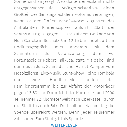
Sonne sind angesagt. Also dürfte der Ausfahrt nichts
entgegenstehen. Die FDP-Bürgermeisterin will einen
Großteil des Samstags auf dem Motorrad verbringen,
wenn sie den fünften Benefiz-Korso zugunsten des
Ambulanten Kinderhospizes anführt. Start der
Veranstaltung ist gegen 11 Uhr auf dem Gelände von
Hein Gericke in Reisholz. Um 12.15 Uhr findet dort ein
Podiumsgespräch unter anderem mit dem
Schirmherrn der Veranstaltung, dem Ex-
Fortunaspieler Robert Palikuca, statt. Mit dabei sind
dann auch Jens Schneider und Harriet Kämper vom
Hospizdienst. Live-Musik, Stunt-Show , eine Tombola
und eine Händlermeile bilden das
Familienprogramm bis zur Abfahrt der Motorräder
gegen 13.30 Uhr. Dann führt der Korso die rund 2000
Teilnehmer 32 Kilometer weit nach Oberkassel, durch
die Stadt bis nach Bilk. Dort soll am Nachmittag die
Spende überreicht werden. Denn jeder Teilnehmer
zahlt einen Euro Startgeld als Spende.
WEITERLESEN