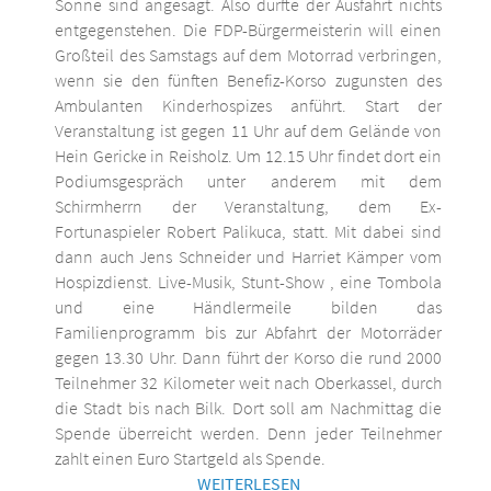
Sonne sind angesagt. Also dürfte der Ausfahrt nichts
entgegenstehen. Die FDP-Bürgermeisterin will einen
Großteil des Samstags auf dem Motorrad verbringen,
wenn sie den fünften Benefiz-Korso zugunsten des
Ambulanten Kinderhospizes anführt. Start der
Veranstaltung ist gegen 11 Uhr auf dem Gelände von
Hein Gericke in Reisholz. Um 12.15 Uhr findet dort ein
Podiumsgespräch unter anderem mit dem
Schirmherrn der Veranstaltung, dem Ex-
Fortunaspieler Robert Palikuca, statt. Mit dabei sind
dann auch Jens Schneider und Harriet Kämper vom
Hospizdienst. Live-Musik, Stunt-Show , eine Tombola
und eine Händlermeile bilden das
Familienprogramm bis zur Abfahrt der Motorräder
gegen 13.30 Uhr. Dann führt der Korso die rund 2000
Teilnehmer 32 Kilometer weit nach Oberkassel, durch
die Stadt bis nach Bilk. Dort soll am Nachmittag die
Spende überreicht werden. Denn jeder Teilnehmer
zahlt einen Euro Startgeld als Spende.
WEITERLESEN