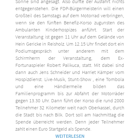
Sonne sind angesagt. Also dürfte der Ausfahrt nichts
entgegenstehen. Die FDP-Bürgermeisterin will einen
Großteil des Samstags auf dem Motorrad verbringen,
wenn sie den fünften Benefiz-Korso zugunsten des
Ambulanten Kinderhospizes anführt. Start der
Veranstaltung ist gegen 11 Uhr auf dem Gelände von
Hein Gericke in Reisholz. Um 12.15 Uhr findet dort ein
Podiumsgespräch unter anderem mit dem
Schirmherrn der Veranstaltung, dem Ex-
Fortunaspieler Robert Palikuca, statt. Mit dabei sind
dann auch Jens Schneider und Harriet Kämper vom
Hospizdienst. Live-Musik, Stunt-Show , eine Tombola
und eine Händlermeile bilden das
Familienprogramm bis zur Abfahrt der Motorräder
gegen 13.30 Uhr. Dann führt der Korso die rund 2000
Teilnehmer 32 Kilometer weit nach Oberkassel, durch
die Stadt bis nach Bilk. Dort soll am Nachmittag die
Spende überreicht werden. Denn jeder Teilnehmer
zahlt einen Euro Startgeld als Spende.
WEITERLESEN