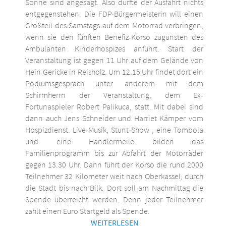
Sonne sind angesagt. Also dürfte der Ausfahrt nichts
entgegenstehen. Die FDP-Bürgermeisterin will einen
Großteil des Samstags auf dem Motorrad verbringen,
wenn sie den fünften Benefiz-Korso zugunsten des
Ambulanten Kinderhospizes anführt. Start der
Veranstaltung ist gegen 11 Uhr auf dem Gelände von
Hein Gericke in Reisholz. Um 12.15 Uhr findet dort ein
Podiumsgespräch unter anderem mit dem
Schirmherrn der Veranstaltung, dem Ex-
Fortunaspieler Robert Palikuca, statt. Mit dabei sind
dann auch Jens Schneider und Harriet Kämper vom
Hospizdienst. Live-Musik, Stunt-Show , eine Tombola
und eine Händlermeile bilden das
Familienprogramm bis zur Abfahrt der Motorräder
gegen 13.30 Uhr. Dann führt der Korso die rund 2000
Teilnehmer 32 Kilometer weit nach Oberkassel, durch
die Stadt bis nach Bilk. Dort soll am Nachmittag die
Spende überreicht werden. Denn jeder Teilnehmer
zahlt einen Euro Startgeld als Spende.
WEITERLESEN