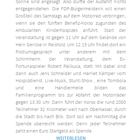
Sonne sind angesagt. Also dürfte der Ausfahrt nichts
entgegenstehen. Die FDP-Bürgermeisterin will einen
Großteil des Samstags auf dem Motorrad verbringen,
wenn sie den fünften Benefiz-Korso zugunsten des
Ambulanten Kinderhospizes anführt. Start der
Veranstaltung ist gegen 11 Uhr auf dem Gelände von
Hein Gericke in Reisholz. Um 12.15 Uhr findet dort ein
Podiumsgespräch unter anderem mit dem
Schirmherrn der Veranstaltung, dem Ex-
Fortunaspieler Robert Palikuca, statt. Mit dabei sind
dann auch Jens Schneider und Harriet Kämper vom
Hospizdienst. Live-Musik, Stunt-Show , eine Tombola
und eine Händlermeile bilden das
Familienprogramm bis zur Abfahrt der Motorräder
gegen 13.30 Uhr. Dann führt der Korso die rund 2000
Teilnehmer 32 Kilometer weit nach Oberkassel, durch
die Stadt bis nach Bilk. Dort soll am Nachmittag die
Spende überreicht werden. Denn jeder Teilnehmer
zahlt einen Euro Startgeld als Spende.
WEITERLESEN