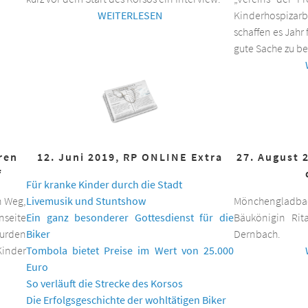
WEITERLESEN
Kinderhospizar
schaffen es Jahr 
gute Sache zu be
hren
12. Juni 2019, RP ONLINE Extra
27. August 
f
Für kranke Kinder durch die Stadt
n Weg,
Livemusik und Stuntshow
Mönchengladbac
nseite
Ein ganz besonderer Gottesdienst für die
Bäukönigin Rit
wurden
Biker
Dernbach.
inder
Tombola bietet Preise im Wert von 25.000
Euro
So verläuft die Strecke des Korsos
Die Erfolgsgeschichte der wohltätigen Biker