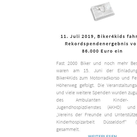
11. Juli 2019, Biker4kids fah
Rekordspendenergebnis v
86.000 Euro ein
Fast 2000 Biker und noch mehr Bes
waren am 15. Juni der Einladun
Biker4Kids zum Motorradkorso und F
Höherweg gefolgt. Die Veranstaltungs
und viele weitere Spenden wurden zug
des Ambulanten Kinder-
Jugendhospizdienstes (AKHD) un
„Vereins der Freunde und Unterstütz
Kinderhospizarbeit Düsseldorf“ (
gesammelt.
WEITERLESEN