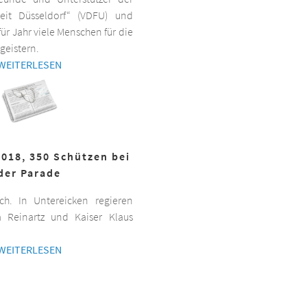
beit Düsseldorf“ (VDFU) und
für Jahr viele Menschen für die
geistern.
WEITERLESEN
2018, 350 Schützen bei
der Parade
h. In Untereicken regieren
a Reinartz und Kaiser Klaus
WEITERLESEN