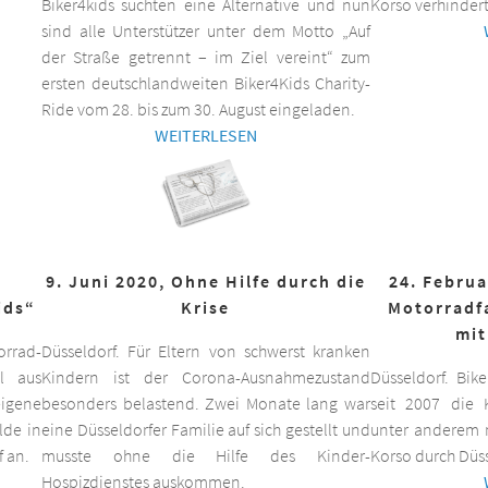
Biker4kids suchten eine Alternative und nun
Korso verhindert
sind alle Unterstützer unter dem Motto „Auf
der Straße getrennt – im Ziel vereint“ zum
ersten deutschlandweiten Biker4Kids Charity-
Ride vom 28. bis zum 30. August eingeladen.
WEITERLESEN
9. Juni 2020, Ohne Hilfe durch die
24. Februa
ids“
Krise
Motorradf
mit
orrad-
Düsseldorf. Für Eltern von schwerst kranken
ll aus
Kindern ist der Corona-Ausnahmezustand
Düsseldorf. Bik
eigene
besonders belastend. Zwei Monate lang war
seit 2007 die K
lde in
eine Düsseldorfer Familie auf sich gestellt und
unter anderem m
f an.
musste ohne die Hilfe des Kinder-
Korso durch Düss
Hospizdienstes auskommen.