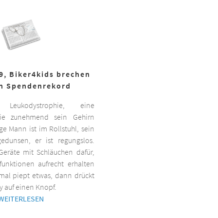
19, Biker4kids brechen
n Spendenrekord
Leukodystrophie, eine
 die zunehmend sein Gehirn
nge Mann ist im Rollstuhl, sein
gedunsen, er ist regungslos.
Geräte mit Schläuchen dafür,
lfunktionen aufrecht erhalten
al piept etwas, dann drückt
y auf einen Knopf.
WEITERLESEN