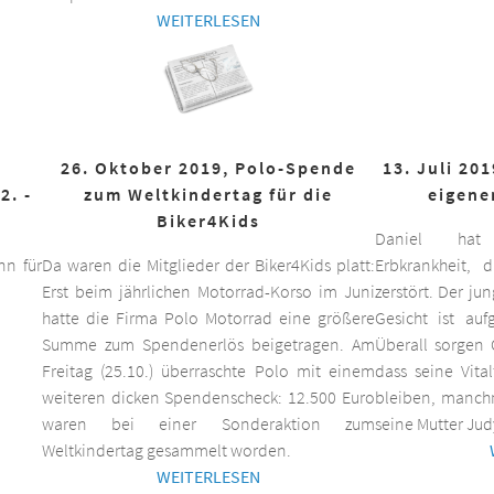
WEITERLESEN
26. Oktober 2019, Polo-Spende
13. Juli 20
2. -
zum Weltkindertag für die
eigene
Biker4Kids
Daniel hat 
n für
Da waren die Mitglieder der Biker4Kids platt:
Erbkrankheit,
Erst beim jährlichen Motorrad-Korso im Juni
zerstört. Der ju
hatte die Firma Polo Motorrad eine größere
Gesicht ist auf
Summe zum Spendenerlös beigetragen. Am
Überall sorgen 
Freitag (25.10.) überraschte Polo mit einem
dass seine Vita
weiteren dicken Spendenscheck: 12.500 Euro
bleiben, manchm
waren bei einer Sonderaktion zum
seine Mutter Jud
Weltkindertag gesammelt worden.
WEITERLESEN