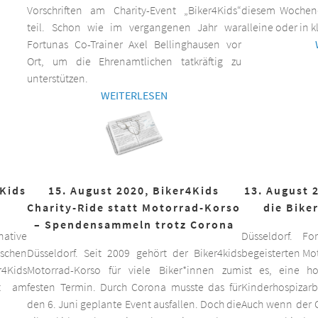
Vorschriften am Charity-Event „Biker4Kids“
diesem Wochen
teil. Schon wie im vergangenen Jahr war
alleine oder in 
Fortunas Co-Trainer Axel Bellinghausen vor
Ort, um die Ehrenamtlichen tatkräftig zu
unterstützen.
WEITERLESEN
4Kids
15. August 2020, Biker4Kids
13. August 
Charity-Ride statt Motorrad-Korso
die Bike
– Spendensammeln trotz Corona
ative
Düsseldorf. F
schen
Düsseldorf. Seit 2009 gehört der Biker4kids
begeisterten Mo
r4Kids
Motorrad-Korso für viele Biker*innen zum
ist es, eine 
it am
festen Termin. Durch Corona musste das für
Kinderhospizarbe
den 6. Juni geplante Event ausfallen. Doch die
Auch wenn der C