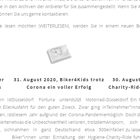
he in den Archiven der Anbieter für Sie zusammengestellt. Wenn Sie A
 können Sie uns gerne kontaktieren.
ge lesen möchten (WEITERLESEN), werden Sie in einem neuen Bro
er
31. August 2020, Biker4Kids trotz
30. August
s
Corona ein voller Erfolg
Charity-Rid
nn ist
Düsseldorf. Fortuna unterstützt Motorrad-
Düsseldorf. Ein
 Eller
Ausfahrt für den guten Zweck. Zwar ging in
Teilnehmer*inne
n, ist
diesem Jahr aufgrund der Corona-Pandemie
möglich. Doch d
ierten
etwas die Unbeschwertheit verloren, trotzdem
Ansporn, sich
 sich
nahmen in ganz Deutschland etwa 500
einfallen zu las
Biker*innen unter Einhaltung der Hygiene-
Charity-Ride fu