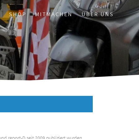
O
SHOP
MITMACHEN
ÜBER UNS
und report-D seit 2009 publiziert wurden.