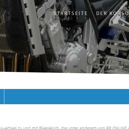
STARTSEITE
DER KORS
chiv-Artikel zu und mit Biker4Kids, die unter anderem von RP ONLINE 