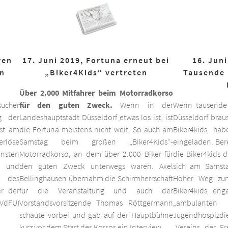
ren
17. Juni 2019, Fortuna erneut bei
16. Juni
on
„Biker4Kids“ vertreten
Tausende 
Über 2.000 Mitfahrer beim Motorradkorso
ucher
für den guten Zweck.
Wenn in der
Wenn tausende
g der
Landeshauptstadt Düsseldorf etwas los ist, ist
Düsseldorf braus
est am
die Fortuna meistens nicht weit. So auch am
Biker4kids ha
erlöse
Samstag beim großen „Biker4Kids“-
eingeladen. Bere
unsten
Motorradkorso, an dem über 2.000 Biker für
die Biker4kids 
 und
den guten Zweck unterwegs waren. Axel
sich am Samsta
d des
Bellinghausen übernahm die Schirmherrschaft
Höher Weg zum
er der
für die Veranstaltung und auch der
Biker4kids eng
VdFU)
Vorstandsvorsitzende Thomas Röttgermann
„ambulan
schaute vorbei und gab auf der Hauptbühne
Jugendhospiz
kurz vor dem Start des Korsos ein Interview.
„Vereins der F