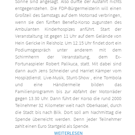
Sonne sind angesagt. Also dürfte der Ausfahrt nichts
entgegenstehen. Die FDP-Bürgermeisterin will einen
Großteil des Samstags auf dem Motorrad verbringen,
wenn sie den fünften Benefiz-Korso zugunsten des
Ambulanten Kinderhospizes anführt. Start der
Veranstaltung ist gegen 11 Uhr auf dem Gelände von
Hein Gericke in Reisholz. Um 12.15 Uhr findet dort ein
Podiumsgespräch unter anderem mit dem
Schirmherrn der Veranstaltung, dem Ex-
Fortunaspieler Robert Palikuca, statt. Mit dabei sind
dann auch Jens Schneider und Harriet Kämper vom
Hospizdienst. Live-Musik, Stunt-Show , eine Tombola
und eine Händlermeile bilden das
Familienprogramm bis zur Abfahrt der Motorräder
gegen 13.30 Uhr. Dann führt der Korso die rund 2000
Teilnehmer 32 Kilometer weit nach Oberkassel, durch
die Stadt bis nach Bilk. Dort soll am Nachmittag die
Spende überreicht werden. Denn jeder Teilnehmer
zahlt einen Euro Startgeld als Spende.
WEITERLESEN