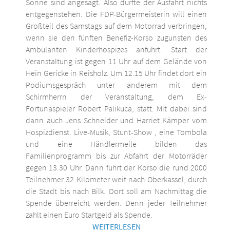
Sonne sind angesagt. Also dürfte der Ausfahrt nichts
entgegenstehen. Die FDP-Bürgermeisterin will einen
Großteil des Samstags auf dem Motorrad verbringen,
wenn sie den fünften Benefiz-Korso zugunsten des
Ambulanten Kinderhospizes anführt. Start der
Veranstaltung ist gegen 11 Uhr auf dem Gelände von
Hein Gericke in Reisholz. Um 12.15 Uhr findet dort ein
Podiumsgespräch unter anderem mit dem
Schirmherrn der Veranstaltung, dem Ex-
Fortunaspieler Robert Palikuca, statt. Mit dabei sind
dann auch Jens Schneider und Harriet Kämper vom
Hospizdienst. Live-Musik, Stunt-Show , eine Tombola
und eine Händlermeile bilden das
Familienprogramm bis zur Abfahrt der Motorräder
gegen 13.30 Uhr. Dann führt der Korso die rund 2000
Teilnehmer 32 Kilometer weit nach Oberkassel, durch
die Stadt bis nach Bilk. Dort soll am Nachmittag die
Spende überreicht werden. Denn jeder Teilnehmer
zahlt einen Euro Startgeld als Spende.
WEITERLESEN