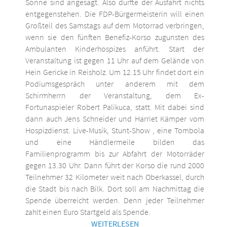
Sonne sind angesagt. Also dürfte der Ausfahrt nichts
entgegenstehen. Die FDP-Bürgermeisterin will einen
Großteil des Samstags auf dem Motorrad verbringen,
wenn sie den fünften Benefiz-Korso zugunsten des
Ambulanten Kinderhospizes anführt. Start der
Veranstaltung ist gegen 11 Uhr auf dem Gelände von
Hein Gericke in Reisholz. Um 12.15 Uhr findet dort ein
Podiumsgespräch unter anderem mit dem
Schirmherrn der Veranstaltung, dem Ex-
Fortunaspieler Robert Palikuca, statt. Mit dabei sind
dann auch Jens Schneider und Harriet Kämper vom
Hospizdienst. Live-Musik, Stunt-Show , eine Tombola
und eine Händlermeile bilden das
Familienprogramm bis zur Abfahrt der Motorräder
gegen 13.30 Uhr. Dann führt der Korso die rund 2000
Teilnehmer 32 Kilometer weit nach Oberkassel, durch
die Stadt bis nach Bilk. Dort soll am Nachmittag die
Spende überreicht werden. Denn jeder Teilnehmer
zahlt einen Euro Startgeld als Spende.
WEITERLESEN