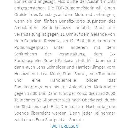
Sonne sind angesagt. Also dürfte der Ausfahrt nichts
entgegenstehen. Die FDP-Bürgermeisterin will einen
Großteil des Samstags auf dem Motorrad verbringen,
wenn sie den fünften Benefiz-Korso zugunsten des
Ambulanten Kinderhospizes anführt. Start der
Veranstaltung ist gegen 11 Uhr auf dem Gelände von
Hein Gericke in Reisholz. Um 12.15 Uhr findet dort ein
Podiumsgespräch unter anderem mit dem
Schirmherrn der Veranstaltung, dem Ex-
Fortunaspieler Robert Palikuca, statt. Mit dabei sind
dann auch Jens Schneider und Harriet Kämper vom
Hospizdienst. Live-Musik, Stunt-Show , eine Tombola
und eine Händlermeile bilden das
Familienprogramm bis zur Abfahrt der Motorräder
gegen 13.30 Uhr. Dann führt der Korso die rund 2000
Teilnehmer 32 Kilometer weit nach Oberkassel, durch
die Stadt bis nach Bilk. Dort soll am Nachmittag die
Spende überreicht werden. Denn jeder Teilnehmer
zahlt einen Euro Startgeld als Spende.
WEITERLESEN