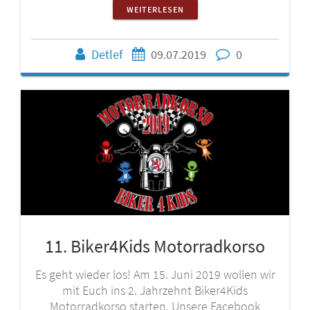
WEITERLESEN
Detlef
09.07.2019
0
11. Biker4Kids Motorradkorso
Es geht wieder los! Am 15. Juni 2019 wollen wir
mit Euch ins 2. Jahrzehnt Biker4Kids
Motorradkorso starten. Unsere Facebook