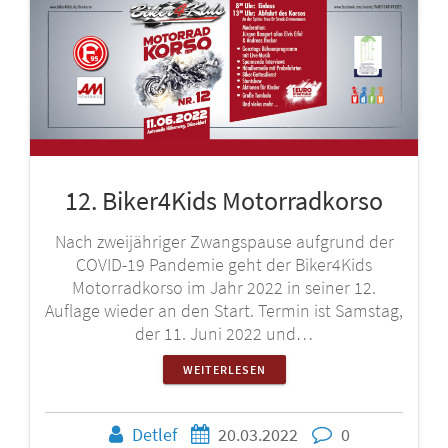
12. Biker4Kids Motorradkorso
Nach zweijähriger Zwangspause aufgrund der
COVID-19 Pandemie geht der Biker4Kids
Motorradkorso im Jahr 2022 in seiner 12.
Auflage wieder an den Start. Termin ist Samstag,
der 11. Juni 2022 und…
WEITERLESEN
Detlef
20.03.2022
0