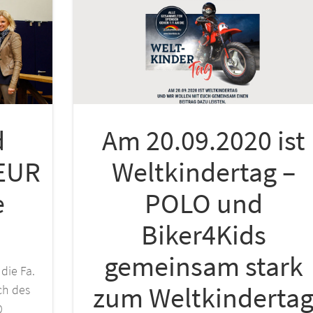
d
Am 20.09.2020 ist
 EUR
Weltkindertag –
e
POLO und
Biker4Kids
gemeinsam stark
die Fa.
zum Weltkinderta
ch des
0