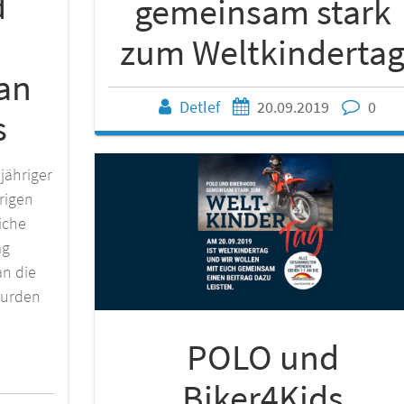
d
gemeinsam stark
zum Weltkinderta
an
Detlef
20.09.2019
0
s
jähriger
rigen
iche
ag
n die
wurden
POLO und
Biker4Kids