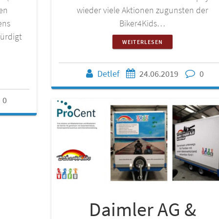
gen
wieder viele Aktionen zugunsten der
ens
Biker4Kids…
ürdigt
WEITERLESEN
Detlef
24.06.2019
0
0
Daimler AG &