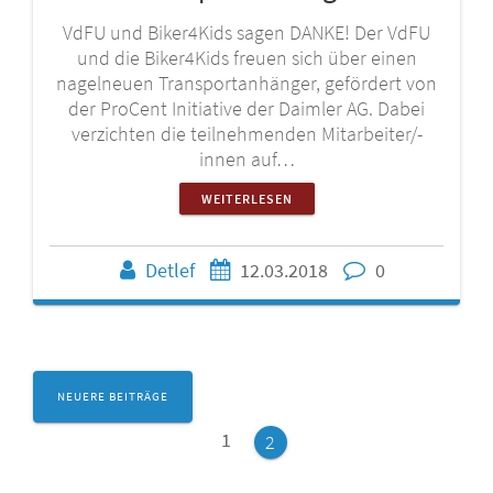
VdFU und Biker4Kids sagen DANKE! Der VdFU
und die Biker4Kids freuen sich über einen
nagelneuen Transportanhänger, gefördert von
der ProCent Initiative der Daimler AG. Dabei
verzichten die teilnehmenden Mitarbeiter/-
innen auf…
WEITERLESEN
Detlef
12.03.2018
0
Beitragsnavigation
NEUERE BEITRÄGE
Seite
1
Seite
2