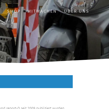
O
SHOP
MITMACHEN
ÜBER UNS
und report-D seit 2009 publiziert wurden.