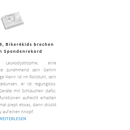
19, Biker4kids brechen
n Spendenrekord
Leukodystrophie, eine
 die zunehmend sein Gehirn
nge Mann ist im Rollstuhl, sein
gedunsen, er ist regungslos.
Geräte mit Schläuchen dafür,
lfunktionen aufrecht erhalten
al piept etwas, dann drückt
y auf einen Knopf.
WEITERLESEN