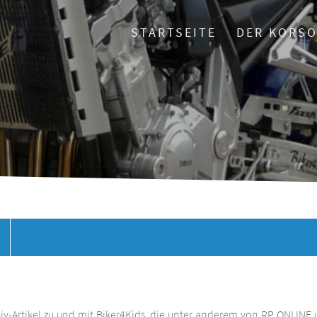
STARTSEITE
DER KORS
chiv-Artikel zu und mit Biker4Kids, die unter anderem von RP ONLINE 