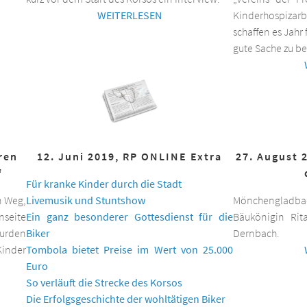
WEITERLESEN
Kinderhospizar
schaffen es Jahr 
gute Sache zu be
hren
12. Juni 2019, RP ONLINE Extra
27. August 
f
Für kranke Kinder durch die Stadt
n Weg,
Livemusik und Stuntshow
Mönchengladbac
nseite
Ein ganz besonderer Gottesdienst für die
Bäukönigin Rit
wurden
Biker
Dernbach.
inder
Tombola bietet Preise im Wert von 25.000
Euro
So verläuft die Strecke des Korsos
Die Erfolgsgeschichte der wohltätigen Biker