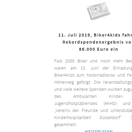
11. Juli 2019, Biker4kids fah
Rekordspendenergebnis v
86.000 Euro ein
Fast 2000 Biker und noch mehr Bes
waren am 15. Juni der Einladun
Biker4Kids zum Motorradkorso und F
Höherweg gefolgt. Die Veranstaltungs
und viele weitere Spenden wurden zug
des Ambulanten Kinder-
Jugendhospizdienstes (AKHD) un
„Vereins der Freunde und Unterstütz
Kinderhospizarbeit Düsseldorf“ (
gesammelt.
WEITERLESEN