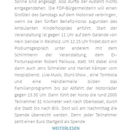
Sonne sind angesagt. Also dürfte der Ausfahrt nichts
entgegenstehen. Die FDP-Bürgermeisterin will einen
Großteil des Samstags auf dem Motorrad verbringen,
wenn sie den fünften Benefiz-Korso zugunsten des
Ambulanten Kinderhospizes anführt. Start der
Veranstaltung ist gegen 11 Uhr auf dem Gelände von
Hein Gericke in Reisholz. Um 12.15 Uhr findet dort ein
Podiumsgespräch unter anderem mit dem
Schirmherrn der Veranstaltung, dem Ex-
Fortunaspieler Robert Palikuca, statt. Mit dabei sind
dann auch Jens Schneider und Harriet Kämper vom
Hospizdienst. Live-Musik, Stunt-Show , eine Tombola
und eine Händlermeile bilden das
Familienprogramm bis zur Abfahrt der Motorräder
gegen 13.30 Uhr. Dann führt der Korso die rund 2000
Teilnehmer 32 Kilometer weit nach Oberkassel, durch
die Stadt bis nach Bilk. Dort soll am Nachmittag die
Spende überreicht werden. Denn jeder Teilnehmer
zahlt einen Euro Startgeld als Spende.
WEITERLESEN