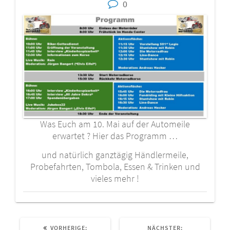
0
Was Euch am 10. Mai auf der Automeile
erwartet ? Hier das Programm …
und natürlich ganztägig Händlermeile,
Probefahrten, Tombola, Essen & Trinken und
vieles mehr !
VORHERIGER
NÄCHSTER
VORHERIGE:
NÄCHSTER: