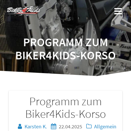
Zum
Inhalt
springen
PROGRAMM ZUM
BIKER4KIDS-KORSO
Programm zum
Beitragsnavigation
Biker4Kids-Korso
Karsten K.
22.04.2025
Allgemein