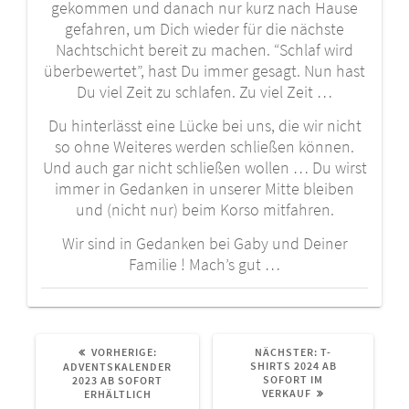
gekommen und danach nur kurz nach Hause
gefahren, um Dich wieder für die nächste
Nachtschicht bereit zu machen. “Schlaf wird
überbewertet”, hast Du immer gesagt. Nun hast
Du viel Zeit zu schlafen. Zu viel Zeit …
Du hinterlässt eine Lücke bei uns, die wir nicht
so ohne Weiteres werden schließen können.
Und auch gar nicht schließen wollen … Du wirst
immer in Gedanken in unserer Mitte bleiben
und (nicht nur) beim Korso mitfahren.
Wir sind in Gedanken bei Gaby und Deiner
Familie ! Mach’s gut …
VORHERIGER
NÄCHSTER
VORHERIGE:
NÄCHSTER:
T-
BEITRAG:
BEITRAG:
SHIRTS 2024 AB
ADVENTSKALENDER
SOFORT IM
2023 AB SOFORT
VERKAUF
ERHÄLTLICH