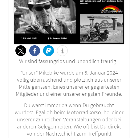
Wir sind fassungslos und unendlich traurig !
“Unser” Mikebike wurde am 6. Januar 2024
völlig überraschend und plötzlich aus unserer
Mitte gerissen. Eines unserer engagiertesten
Mitglieder und einer unserer engsten Freunde.
Du warst immer da wenn Du gebraucht
wurdest. Egal ob beim Motorradkorso, bei einer
unserer zahlreichen Veranstaltungen oder bei
anderen Gelegenheiten. Wie oft bist Du direkt
von der Nachtschicht zum Treffpunkt