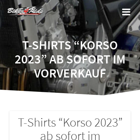
Zum
Inhalt
springen
T-SHIRTS “KORSO
2023” AB SOFORT IM
VORVERKAUF
T-Shirts “Korso 2023”
Beitragsnavigation
ab sofort im