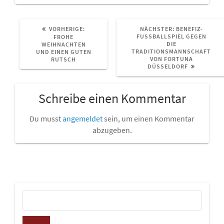
VORHERIGER
NÄCHSTER
VORHERIGE:
NÄCHSTER:
BENEFIZ-
BEITRAG:
BEITRAG:
FUSSBALLSPIEL GEGEN D
FROHE
IE T
WEIHNACHTEN
RADITIONSMANNSCHAFT V
UND EINEN GUTEN
ON FORTUNA D
RUTSCH
ÜSSELDORF
Schreibe einen Kommentar
Du musst
angemeldet
sein, um einen Kommentar
abzugeben.
Suchen
nach: